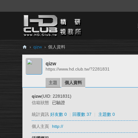
›
qizw
›
個人資料
H
qizw
D.
https://www.hd.club.tw/?2281831
Cl
ub
主題
個人資料
精
qizw
(UID: 2281831)
研
信箱狀態
已驗證
視
統計資訊
好友數 0
|
回覆數 37
|
主題數 0
務
個人主頁
http://
所