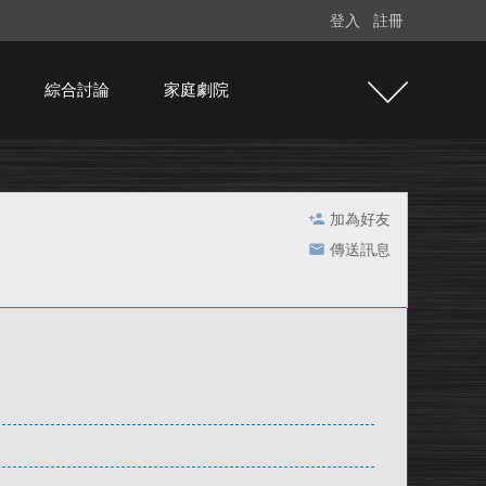
登入
註冊
綜合討論
家庭劇院
加為好友
傳送訊息