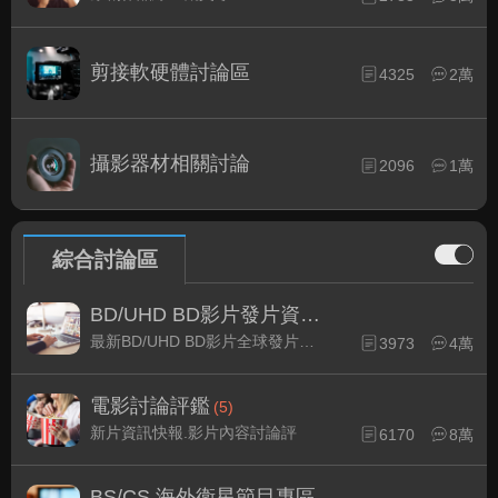
剪接軟硬體討論區
4325
2萬
攝影器材相關討論
2096
1萬
綜合討論區
BD/UHD BD影片發片資訊
(2)
最新BD/UHD BD影片全球發片速報
3973
4萬
電影討論評鑑
(5)
新片資訊快報.影片內容討論評
6170
8萬
BS/CS 海外衛星節目專區