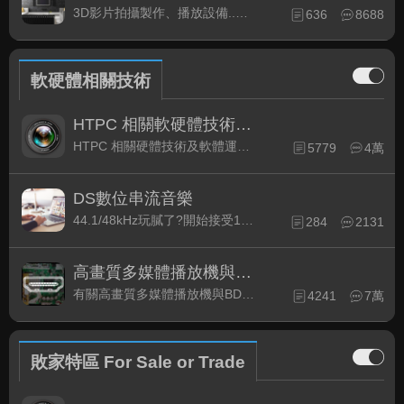
3D影片拍攝製作、播放設備..等相關討論
636
8688
軟硬體相關技術
HTPC 相關軟硬體技術及運用
HTPC 相關硬體技術及軟體運用與產品資訊
5779
4萬
DS數位串流音樂
44.1/48kHz玩膩了?開始接受192kHz/24bit 音樂的衝擊吧!
284
2131
高畫質多媒體播放機與BD討論區
有關高畫質多媒體播放機與BD相關討論區
4241
7萬
敗家特區 For Sale or Trade