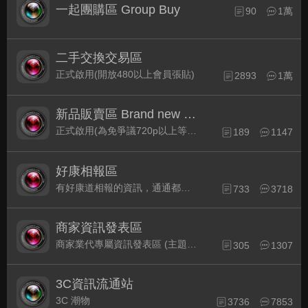
一起團購區 Group Buy
90
1萬
二手交換交易區
正式啟用(開放480以上會員張貼)
2893
1萬
新品販賣區 Brand new Plaza
正式啟用(為免爭議720p以上等級發表限定)
189
1147
好康相報區
有好康道相報的資訊，通通都集中在此
733
3718
商家資訊發表區
商家業代專屬資訊發表區 (主題30天後自動關閉)
305
1307
3C資訊流通站
3C 潮物
3736
7853