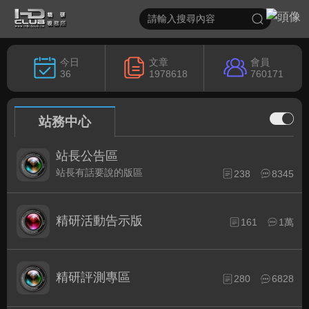
今日
文章
會員
36
1978618
760171
站務中心
站長公告區
站長有話要說的版區
238
8345
精研活動告示版
161
1萬
精研評測專區
280
6828