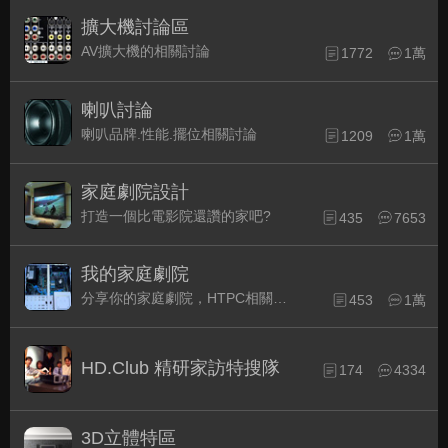
擴大機討論區
AV擴大機的相關討論
1772
1萬
喇叭討論
喇叭品牌.性能.擺位相關討論
1209
1萬
家庭劇院設計
打造一個比電影院還讚的家吧?
435
7653
我的家庭劇院
分享你的家庭劇院，HTPC相關配備的組裝經驗交流。
453
1萬
HD.Club 精研家訪特搜隊
174
4334
3D立體特區