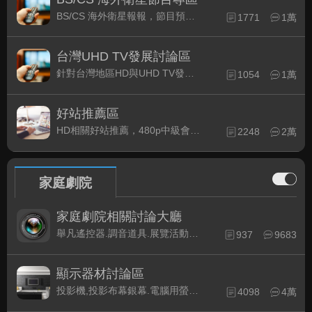
BS/CS 海外衛星報報，節目預約錄影提示
1771
1萬
台灣UHD TV發展討論區
針對台灣地區HD與UHD TV發展的現況討論
1054
1萬
好站推薦區
HD相關好站推薦，480p中級會員以上限定
2248
2萬
家庭劇院
家庭劇院相關討論大廳
舉凡遙控器.調音道具.展覽活動...有關家庭劇院不分類的相關討論都可在此發表。
937
9683
顯示器材討論區
投影機,投影布幕銀幕.電腦用螢幕、3D立體..等顯示設備討論
4098
4萬