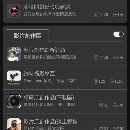
論壇問題反映與建議
對於論壇如果有什麼問題反映或是建議, 竭誠歡迎在這裡盡情發表
1279
1萬
影片創作區
影片創作綜合討論
景點推薦與拍攝技巧相關討論
1459
2萬
縮時攝影專區
Timelapse 延時、間隔、縮時攝影的軟硬體與拍攝技巧相關討論
129
1193
精研原創作品(下載區)
提供精研原創HD、4K、3D影片作品下載專區
31
2萬
影片原創作品(線上觀賞區)
原創作品線上觀賞專區
2783
5萬