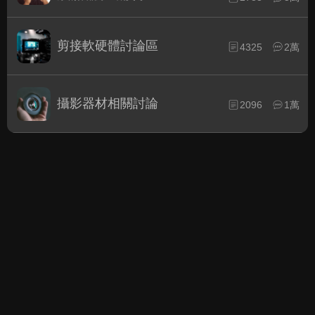
剪接軟硬體討論區
4325
2萬
攝影器材相關討論
2096
1萬
綜合討論區
BD/UHD BD影片發片資訊
最新BD/UHD BD影片全球發片速報
3973
4萬
電影討論評鑑
新片資訊快報.影片內容討論評
6170
8萬