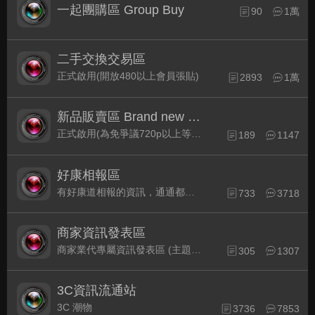
一起團購區 Group Buy
90
1萬
二手交換交易區
正式啟用(開放480以上會員張貼)
2893
1萬
新品販賣區 Brand new Plaza
正式啟用(為免爭議720p以上等級發表限定)
189
1147
好康相報區
有好康道相報的資訊，通通都集中在此
733
3718
商家資訊發表區
商家業代專屬資訊發表區 (主題30天後自動關閉)
305
1307
3C資訊流通站
3C 潮物
3736
7853