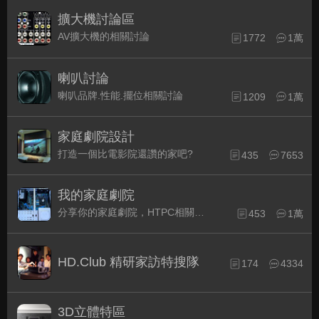
擴大機討論區
AV擴大機的相關討論
1772
1萬
喇叭討論
喇叭品牌.性能.擺位相關討論
1209
1萬
家庭劇院設計
打造一個比電影院還讚的家吧?
435
7653
我的家庭劇院
分享你的家庭劇院，HTPC相關配備的組裝經驗交流。
453
1萬
HD.Club 精研家訪特搜隊
174
4334
3D立體特區