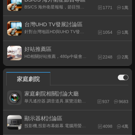
BS/CS 海外衛星報報，節目預約錄影提示
1771
1萬
台灣UHD TV發展討論區
針對台灣地區HD與UHD TV發展的現況討論
1054
1萬
好站推薦區
HD相關好站推薦，480p中級會員以上限定
2248
2萬
家庭劇院
家庭劇院相關討論大廳
舉凡遙控器.調音道具.展覽活動...有關家庭劇院不分類的相關討論都可在此發表。
937
9683
顯示器材討論區
投影機,投影布幕銀幕.電腦用螢幕、3D立體..等顯示設備討論
4098
4萬