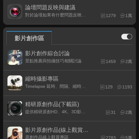
論壇問題反映與建議
對於論壇如果有什麼問題反映或是建議, 竭誠歡迎在這裡盡情發表
1279
1萬
影片創作區
影片創作綜合討論
景點推薦與拍攝技巧相關討論
1459
2萬
縮時攝影專區
Timelapse 延時、間隔、縮時攝影的軟硬體與拍攝技巧相關討論
129
1193
精研原創作品(下載區)
提供精研原創HD、4K、3D影片作品下載專區
31
2萬
影片原創作品(線上觀賞區)
原創作品線上觀賞專區
2783
5萬