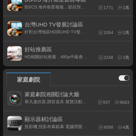
BS/CS 海外衛星報報，節目預約錄影提示
1771
1萬
台灣UHD TV發展討論區
針對台灣地區HD與UHD TV發展的現況討論
1054
1萬
好站推薦區
HD相關好站推薦，480p中級會員以上限定
2248
2萬
家庭劇院
家庭劇院相關討論大廳
舉凡遙控器.調音道具.展覽活動...有關家庭劇院不分類的相關討論都可在此發表。
937
9683
顯示器材討論區
投影機,投影布幕銀幕.電腦用螢幕、3D立體..等顯示設備討論
4098
4萬