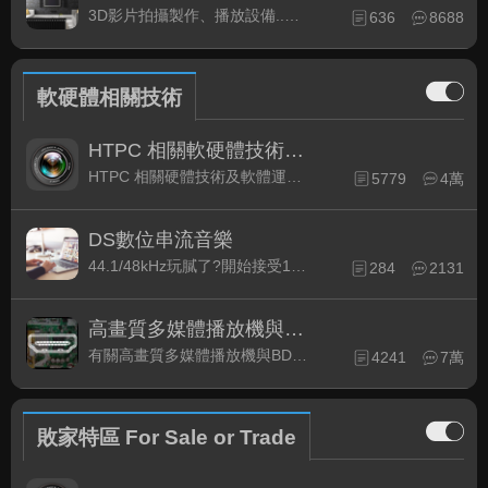
3D影片拍攝製作、播放設備..等相關討論
636
8688
軟硬體相關技術
HTPC 相關軟硬體技術及運用
HTPC 相關硬體技術及軟體運用與產品資訊
5779
4萬
DS數位串流音樂
44.1/48kHz玩膩了?開始接受192kHz/24bit 音樂的衝擊吧!
284
2131
高畫質多媒體播放機與BD討論區
有關高畫質多媒體播放機與BD相關討論區
4241
7萬
敗家特區 For Sale or Trade