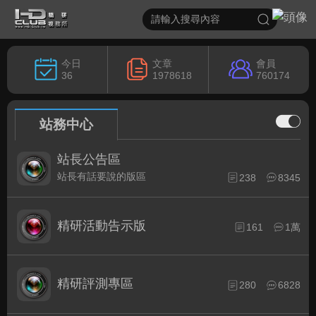
今日
文章
會員
36
1978618
760174
站務中心
站長公告區
站長有話要說的版區
238
8345
精研活動告示版
161
1萬
精研評測專區
280
6828