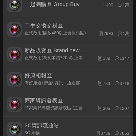
一起團購區 Group Buy
90
1萬
二手交換交易區
正式啟用(開放480以上會員張貼)
2893
1萬
新品販賣區 Brand new Plaza
正式啟用(為免爭議720p以上等級發表限定)
189
1147
好康相報區
有好康道相報的資訊，通通都集中在此
733
3718
商家資訊發表區
商家業代專屬資訊發表區 (主題30天後自動關閉)
305
1307
3C資訊流通站
3C 潮物
3736
7853