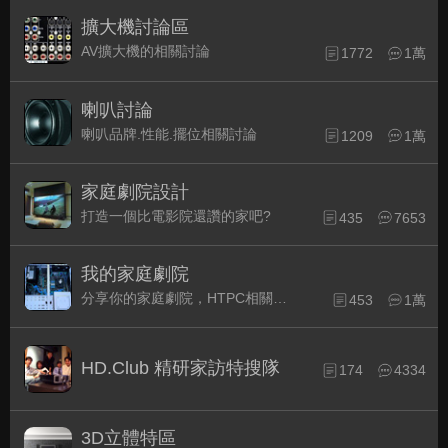
擴大機討論區
AV擴大機的相關討論
1772
1萬
喇叭討論
喇叭品牌.性能.擺位相關討論
1209
1萬
家庭劇院設計
打造一個比電影院還讚的家吧?
435
7653
我的家庭劇院
分享你的家庭劇院，HTPC相關配備的組裝經驗交流。
453
1萬
HD.Club 精研家訪特搜隊
174
4334
3D立體特區