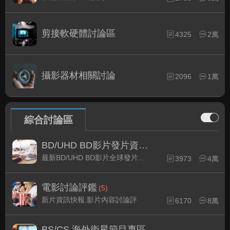
剪接軟硬體討論區
4325
2萬
攝影器材相關討論
2096
1萬
綜合討論區
BD/UHD BD影片發片資訊
(2)
最新BD/UHD BD影片全球發片速報
3973
4萬
電影討論評鑑
(5)
新片資訊快報.影片內容討論評
6170
8萬
BS/CS 海外衛星節目專區