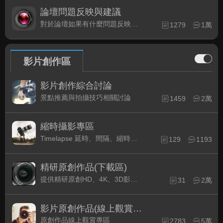
論壇問題反映與建議
對於論壇如果有什麼問題反映或是建議, 竭誠歡迎在這裡盡情發表
1279
1萬
影片創作區
影片創作綜合討論
景點推薦與拍攝技巧相關討論
1459
2萬
縮時攝影專區
Timelapse 延時、間隔、縮時攝影的軟硬體與拍攝技巧相關討論
129
1193
精研原創作品(下載區)
提供精研原創HD、4K、3D影片作品下載專區
31
2萬
影片原創作品(線上觀賞區)
原創作品線上觀賞專區
2783
5萬