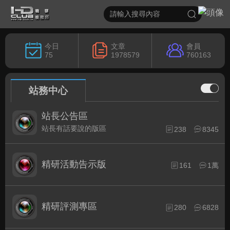
今日
文章
會員
75
1978579
760163
站務中心
站長公告區
站長有話要說的版區
238
8345
精研活動告示版
161
1萬
精研評測專區
280
6828