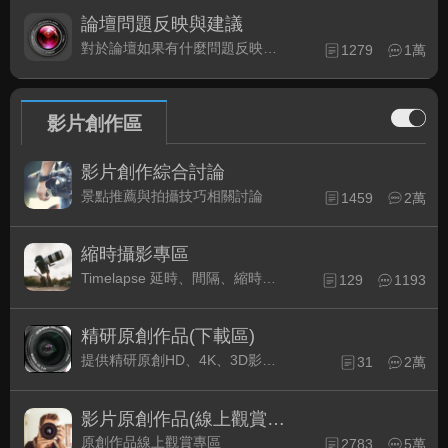
論壇問題反映與建議
對於論壇如果有什麼問題反映或是建議, 竭誠歡迎在這裡盡情發表
1279
1萬
影片創作區
影片創作綜合討論
景點推薦與拍攝技巧相關討論
1459
2萬
縮時攝影專區
Timelapse 延時、間隔、縮時攝影的軟硬體與拍攝技巧相關討論
129
1193
精研原創作品(下載區)
提供精研原創HD、4K、3D影片作品下載專區
31
2萬
影片原創作品(線上觀賞區)
原創作品線上觀賞專區
2783
5萬