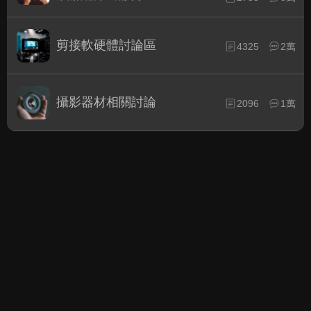
剪接軟硬體討論區
4325
2萬
攝影器材相關討論
2096
1萬
綜合討論區
BD/UHD BD影片發片資訊
(2)
最新BD/UHD BD影片全球發片速報
3973
4萬
電影討論評鑑
(5)
新片資訊快報.影片內容討論評
6170
8萬