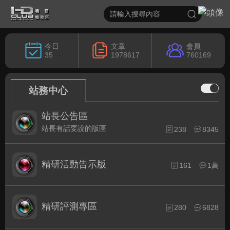
今日
文章
會員
35
1978617
760169
站務中心
站長公告區
站長有話要說的版區
238
8345
精研活動告示版
161
1萬
精研評測專區
280
6828