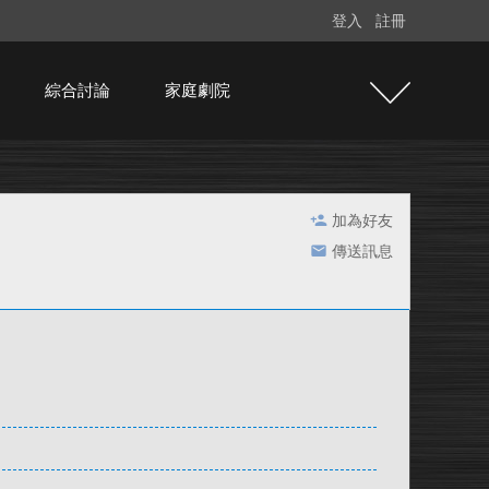
登入
註冊
綜合討論
家庭劇院
加為好友
傳送訊息