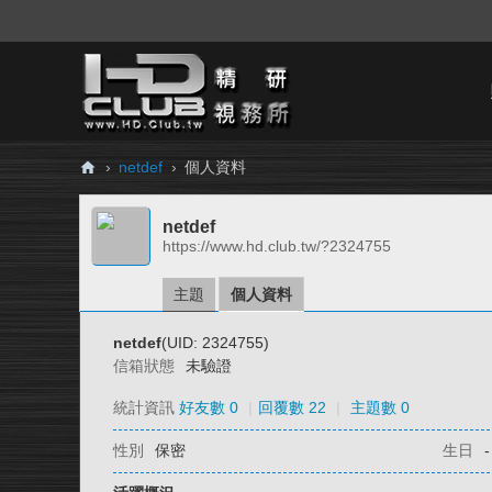
›
netdef
›
個人資料
H
netdef
D.
https://www.hd.club.tw/?2324755
Cl
ub
主題
個人資料
精
netdef
(UID: 2324755)
研
信箱狀態
未驗證
視
統計資訊
好友數 0
|
回覆數 22
|
主題數 0
務
性別
保密
生日
-
所