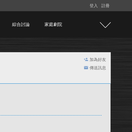
登入
註冊
綜合討論
家庭劇院
加為好友
傳送訊息