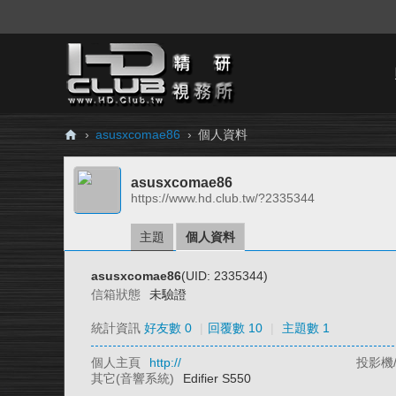
›
asusxcomae86
›
個人資料
H
asusxcomae86
D.
https://www.hd.club.tw/?2335344
Cl
ub
主題
個人資料
精
asusxcomae86
(UID: 2335344)
研
信箱狀態
未驗證
視
統計資訊
好友數 0
|
回覆數 10
|
主題數 1
務
個人主頁
http://
投影機
所
其它(音響系統)
Edifier S550