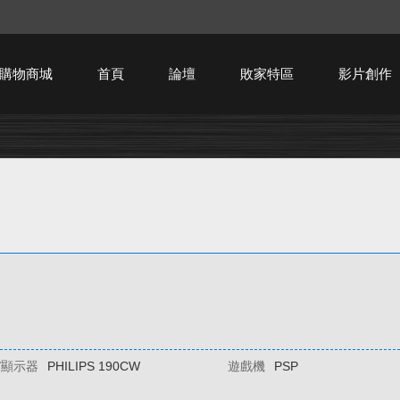
購物商城
首頁
論壇
敗家特區
影片創作
HTPC技術討論
/顯示器
PHILIPS 190CW
遊戲機
PSP