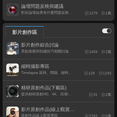
論壇問題反映與建議
對於論壇如果有什麼問題反映或是建議, 竭誠歡迎在這裡盡情發表
1279
1萬
影片創作區
影片創作綜合討論
景點推薦與拍攝技巧相關討論
1459
2萬
縮時攝影專區
Timelapse 延時、間隔、縮時攝影的軟硬體與拍攝技巧相關討論
129
1193
精研原創作品(下載區)
提供精研原創HD、4K、3D影片作品下載專區
31
2萬
影片原創作品(線上觀賞區)
原創作品線上觀賞專區
2783
5萬