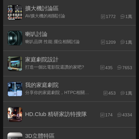
擴大機討論區
AV擴大機的相關討論
1772
1萬
喇叭討論
喇叭品牌.性能.擺位相關討論
1209
1萬
家庭劇院設計
打造一個比電影院還讚的家吧?
435
7653
我的家庭劇院
分享你的家庭劇院，HTPC相關配備的組裝經驗交流。
453
1萬
HD.Club 精研家訪特搜隊
174
4334
3D立體特區