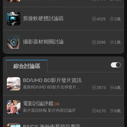
剪接軟硬體討論區
4325
2萬
攝影器材相關討論
2096
1萬
綜合討論區
BD/UHD BD影片發片資訊
最新BD/UHD BD影片全球發片速報
3973
4萬
電影討論評鑑
(4)
新片資訊快報.影片內容討論評
6170
8萬
BS/CS 海外衛星節目專區