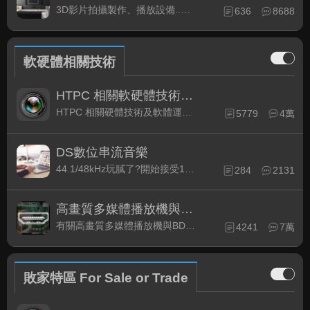
3D影片拍攝製作、播放設備..等相關討論
636
8688
軟硬體相關技術
HTPC 相關軟硬體技術及運用
HTPC 相關硬體技術及軟體運用與產品資訊
5779
4萬
DS數位串流音樂
44.1/48kHz玩膩了?開始接受192kHz/24bit 音樂的衝擊吧!
284
2131
高畫質多媒體播放機與BD討論區
有關高畫質多媒體播放機與BD相關討論區
4241
7萬
敗家特區 For Sale or Trade