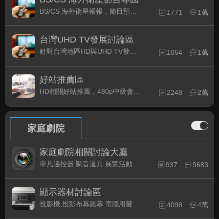
BS/CS 海外衛星報報，節目預約錄影提示
1771
1萬
台灣UHD TV發展討論區
針對台灣地區HD與UHD TV發展的現況討論
1054
1萬
好站推薦區
HD相關好站推薦，480p中級會員以上限定
2248
2萬
家庭劇院
家庭劇院相關討論大廳
舉凡遙控器.調音道具.展覽活動...有關家庭劇院不分類的相關討論都可在此發表。
937
9683
顯示器材討論區
投影機,投影布幕銀幕.電腦用螢幕、3D立體..等顯示設備討論
4098
4萬