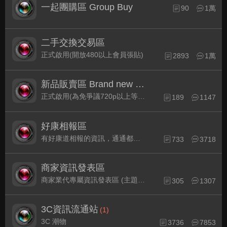
一起團購區 Group Buy
90
1萬
二手交換交易區
正式啟用(開放480以上會員張貼)
2893
1萬
新品販賣區 Brand new Plaza
正式啟用(為免爭議720p以上等級發表限定)
189
1147
好康相報區
有好康道相報的資訊，通通都集中在此
733
3718
商家資訊發表區
商家業代專屬資訊發表區 (主題30天後自動關閉)
305
1307
3C資訊流通站
(1)
3C 潮物
3736
7853