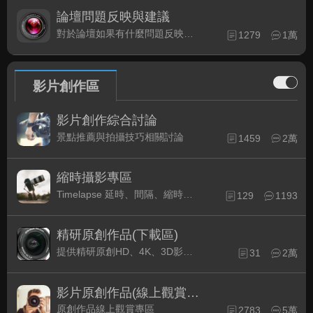
論壇問題反映與建議
對於論壇如果有什麼問題反映或是建議, 竭誠歡迎在這裡盡情發表
1279
1萬
影片創作區
影片創作綜合討論
景點推薦與拍攝技巧相關討論
1459
2萬
縮時攝影專區
Timelapse 延時、間隔、縮時攝影的軟硬體與拍攝技巧相關討論
129
1193
精研原創作品(下載區)
提供精研原創HD、4K、3D影片作品下載專區
31
2萬
影片原創作品(線上觀賞區)
原創作品線上觀賞專區
2783
5萬