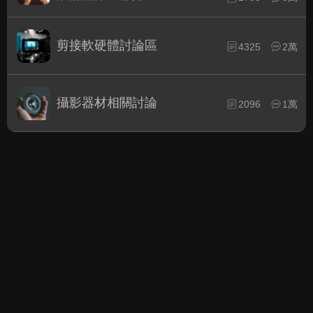
剪接軟硬體討論區
4325
2萬
攝影器材相關討論
2096
1萬
綜合討論區
BD/UHD BD影片發片資訊
最新BD/UHD BD影片全球發片速報
3973
4萬
電影討論評鑑
(5)
新片資訊快報.影片內容討論評
6170
8萬