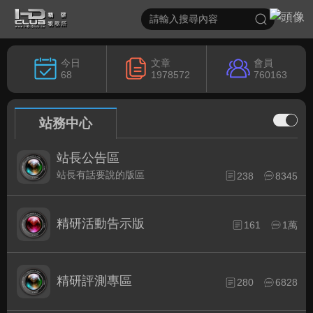
今日
文章
會員
68
1978572
760163
站務中心
站長公告區
站長有話要說的版區
238
8345
精研活動告示版
161
1萬
精研評測專區
280
6828