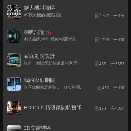
擴大機討論區
AV擴大機的相關討論
1772
1萬
喇叭討論
(1)
喇叭品牌.性能.擺位相關討論
1209
1萬
家庭劇院設計
打造一個比電影院還讚的家吧?
435
7653
我的家庭劇院
分享你的家庭劇院，HTPC相關配備的組裝經驗交流。
453
1萬
HD.Club 精研家訪特搜隊
174
4334
3D立體特區