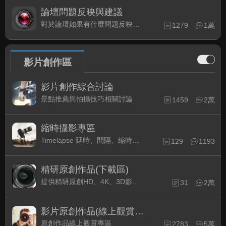
論壇問題反映與建議
對於論壇如果有什麼問題反映或是建議, 竭誠歡迎在這裡盡情發表
1279
1萬
影片創作區
影片創作綜合討論
景點推薦與拍攝技巧相關討論
1459
2萬
縮時攝影專區
Timelapse 延時、間隔、縮時攝影的軟硬體與拍攝技巧相關討論
129
1193
精研原創作品(下載區)
提供精研原創HD、4K、3D影片作品下載專區
31
2萬
影片原創作品(線上觀賞區)
原創作品線上觀賞專區
2783
5萬