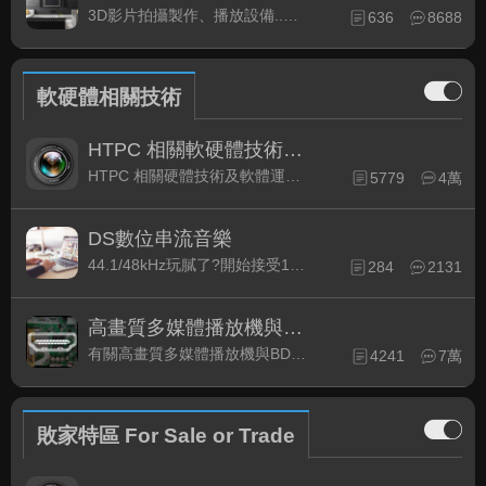
3D影片拍攝製作、播放設備..等相關討論
636
8688
軟硬體相關技術
HTPC 相關軟硬體技術及運用
HTPC 相關硬體技術及軟體運用與產品資訊
5779
4萬
DS數位串流音樂
44.1/48kHz玩膩了?開始接受192kHz/24bit 音樂的衝擊吧!
284
2131
高畫質多媒體播放機與BD討論區
有關高畫質多媒體播放機與BD相關討論區
4241
7萬
敗家特區 For Sale or Trade