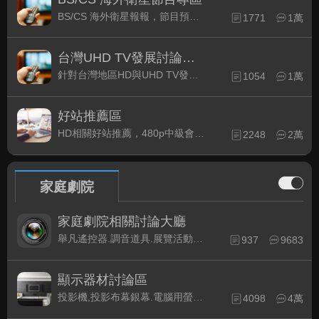
BS/CS 海外衛星報報，節目預約錄影提示
1771
1萬
台灣UHD TV發展討論區
(1)
針對台灣地區HD與UHD TV發展的現況討論
1054
1萬
好站推薦區
HD相關好站推薦，480p中級會員以上限定
2248
2萬
家庭劇院
家庭劇院相關討論大廳
舉凡遙控器.調音道具.展覽活動...有關家庭劇院不分類的相關討論都可在此發表。
937
9683
顯示器材討論區
投影機,投影布幕銀幕.電腦用螢幕、3D立體..等顯示設備討論
4098
4萬