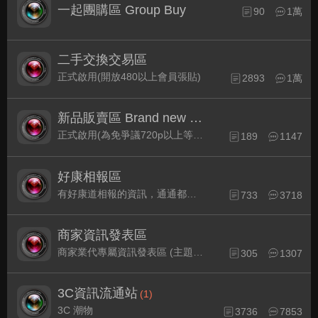
一起團購區 Group Buy
90
1萬
二手交換交易區
正式啟用(開放480以上會員張貼)
2893
1萬
新品販賣區 Brand new Plaza
正式啟用(為免爭議720p以上等級發表限定)
189
1147
好康相報區
有好康道相報的資訊，通通都集中在此
733
3718
商家資訊發表區
商家業代專屬資訊發表區 (主題30天後自動關閉)
305
1307
3C資訊流通站
(1)
3C 潮物
3736
7853