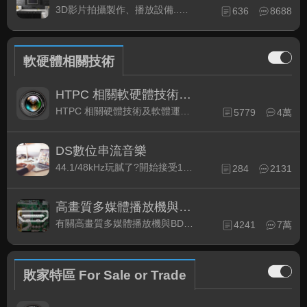
3D影片拍攝製作、播放設備..等相關討論
636
8688
軟硬體相關技術
HTPC 相關軟硬體技術及運用
HTPC 相關硬體技術及軟體運用與產品資訊
5779
4萬
DS數位串流音樂
44.1/48kHz玩膩了?開始接受192kHz/24bit 音樂的衝擊吧!
284
2131
高畫質多媒體播放機與BD討論區
有關高畫質多媒體播放機與BD相關討論區
4241
7萬
敗家特區 For Sale or Trade