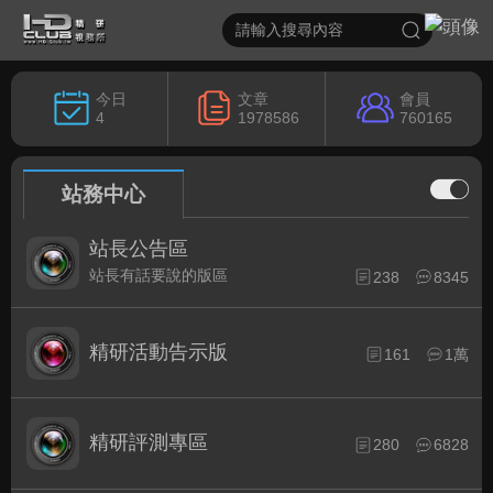
今日
文章
會員
4
1978586
760165
站務中心
站長公告區
站長有話要說的版區
238
8345
精研活動告示版
161
1萬
精研評測專區
280
6828