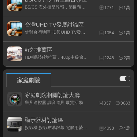
BS/CS 海外衛星報報，節目預約錄影提示
1771
1萬
台灣UHD TV發展討論區
針對台灣地區HD與UHD TV發展的現況討論
1054
1萬
好站推薦區
HD相關好站推薦，480p中級會員以上限定
2248
2萬
家庭劇院
家庭劇院相關討論大廳
舉凡遙控器.調音道具.展覽活動...有關家庭劇院不分類的相關討論都可在此發表。
937
9683
顯示器材討論區
投影機,投影布幕銀幕.電腦用螢幕、3D立體..等顯示設備討論
4098
4萬