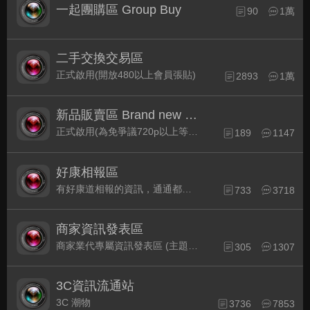
一起團購區 Group Buy
90
1萬
二手交換交易區
正式啟用(開放480以上會員張貼)
2893
1萬
新品販賣區 Brand new Plaza
正式啟用(為免爭議720p以上等級發表限定)
189
1147
好康相報區
有好康道相報的資訊，通通都集中在此
733
3718
商家資訊發表區
商家業代專屬資訊發表區 (主題30天後自動關閉)
305
1307
3C資訊流通站
3C 潮物
3736
7853