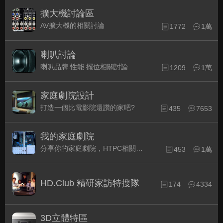
擴大機討論區
AV擴大機的相關討論
1772
1萬
喇叭討論
喇叭品牌.性能.擺位相關討論
1209
1萬
家庭劇院設計
打造一個比電影院還讚的家吧?
435
7653
我的家庭劇院
分享你的家庭劇院，HTPC相關配備的組裝經驗交流。
453
1萬
HD.Club 精研家訪特搜隊
174
4334
3D立體特區