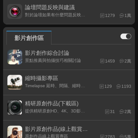
論壇問題反映與建議
對於論壇如果有什麼問題反映或是建議, 竭誠歡迎在這裡盡情發表
1279
1萬
影片創作區
影片創作綜合討論
景點推薦與拍攝技巧相關討論
1459
2萬
縮時攝影專區
Timelapse 延時、間隔、縮時攝影的軟硬體與拍攝技巧相關討論
129
1193
精研原創作品(下載區)
提供精研原創HD、4K、3D影片作品下載專區
31
2萬
影片原創作品(線上觀賞區)
原創作品線上觀賞專區
2783
5萬