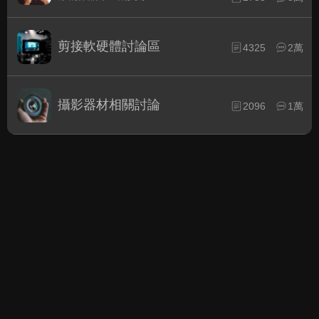
剪接軟硬體討論區
4325
2萬
攝影器材相關討論
2096
1萬
綜合討論區
BD/UHD BD影片發片資訊
最新BD/UHD BD影片全球發片速報
3973
4萬
電影討論評鑑
新片資訊快報.影片內容討論評
6169
8萬