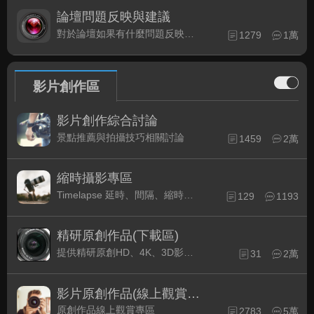
論壇問題反映與建議
對於論壇如果有什麼問題反映或是建議, 竭誠歡迎在這裡盡情發表
1279
1萬
影片創作區
影片創作綜合討論
景點推薦與拍攝技巧相關討論
1459
2萬
縮時攝影專區
Timelapse 延時、間隔、縮時攝影的軟硬體與拍攝技巧相關討論
129
1193
精研原創作品(下載區)
提供精研原創HD、4K、3D影片作品下載專區
31
2萬
影片原創作品(線上觀賞區)
原創作品線上觀賞專區
2783
5萬