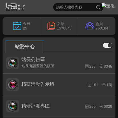
今日
文章
會員
25
1978643
760184
站務中心
站長公告區
站長有話要說的版區
238
8345
精研活動告示版
161
1萬
精研評測專區
280
6828