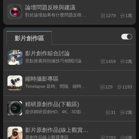
論壇問題反映與建議
對於論壇如果有什麼問題反映或是建議, 竭誠歡迎在這裡盡情發表
1279
1萬
影片創作區
影片創作綜合討論
景點推薦與拍攝技巧相關討論
1459
2萬
縮時攝影專區
Timelapse 延時、間隔、縮時攝影的軟硬體與拍攝技巧相關討論
129
1193
精研原創作品(下載區)
提供精研原創HD、4K、3D影片作品下載專區
31
2萬
影片原創作品(線上觀賞區)
原創作品線上觀賞專區
2783
5萬