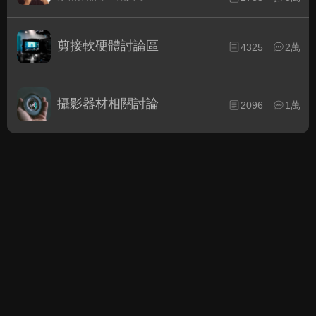
剪接軟硬體討論區
4325
2萬
攝影器材相關討論
2096
1萬
綜合討論區
BD/UHD BD影片發片資訊
(1)
最新BD/UHD BD影片全球發片速報
3974
4萬
電影討論評鑑
(1)
新片資訊快報.影片內容討論評
6170
8萬