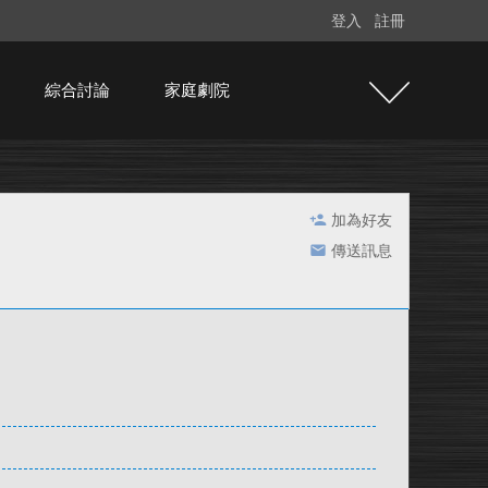
登入
註冊
綜合討論
家庭劇院
加為好友
傳送訊息