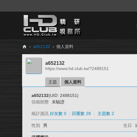
›
a652132
›
個人資料
H
a652132
D.
https://www.hd.club.tw/?2488151
Cl
ub
主題
個人資料
精
a652132
(UID: 2488151)
研
信箱狀態
未驗證
視
統計資訊
好友數 0
|
回覆數 28
|
主題數 2
務
性別
男
生日
所