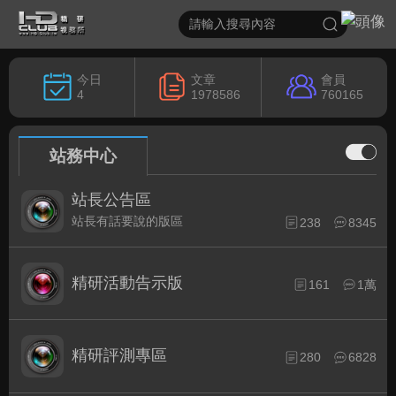
今日
文章
會員
4
1978586
760165
站務中心
站長公告區
站長有話要說的版區
238
8345
精研活動告示版
161
1萬
精研評測專區
280
6828