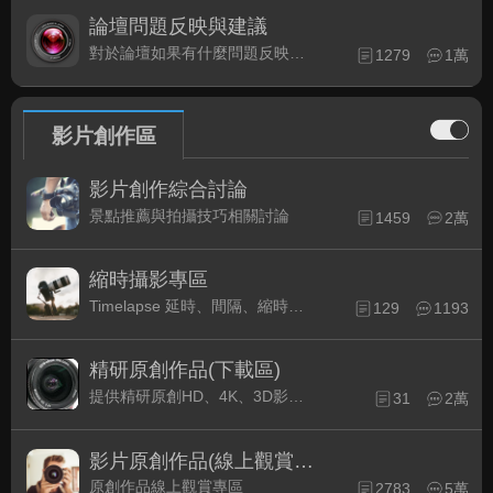
論壇問題反映與建議
對於論壇如果有什麼問題反映或是建議, 竭誠歡迎在這裡盡情發表
1279
1萬
影片創作區
影片創作綜合討論
景點推薦與拍攝技巧相關討論
1459
2萬
縮時攝影專區
Timelapse 延時、間隔、縮時攝影的軟硬體與拍攝技巧相關討論
129
1193
精研原創作品(下載區)
提供精研原創HD、4K、3D影片作品下載專區
31
2萬
影片原創作品(線上觀賞區)
原創作品線上觀賞專區
2783
5萬