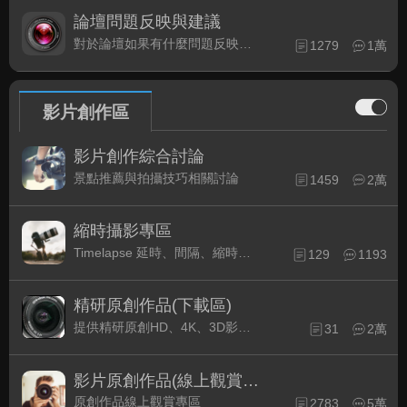
論壇問題反映與建議
對於論壇如果有什麼問題反映或是建議, 竭誠歡迎在這裡盡情發表
1279
1萬
影片創作區
影片創作綜合討論
景點推薦與拍攝技巧相關討論
1459
2萬
縮時攝影專區
Timelapse 延時、間隔、縮時攝影的軟硬體與拍攝技巧相關討論
129
1193
精研原創作品(下載區)
提供精研原創HD、4K、3D影片作品下載專區
31
2萬
影片原創作品(線上觀賞區)
原創作品線上觀賞專區
2783
5萬