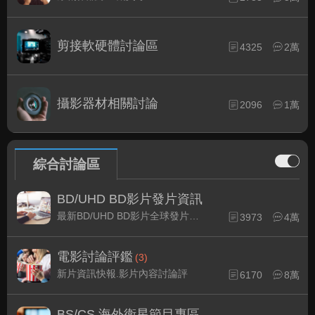
剪接軟硬體討論區
4325
2萬
攝影器材相關討論
2096
1萬
綜合討論區
BD/UHD BD影片發片資訊
最新BD/UHD BD影片全球發片速報
3973
4萬
電影討論評鑑
(3)
新片資訊快報.影片內容討論評
6170
8萬
BS/CS 海外衛星節目專區