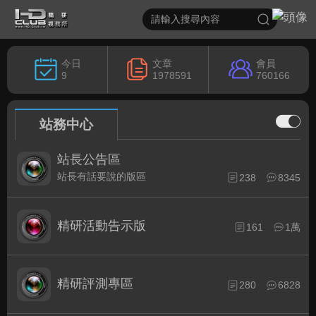
今日
文章
會員
9
1978591
760166
站務中心
站長公告區
站長有話要說的版區
238
8345
精研活動告示版
161
1萬
精研評測專區
280
6828