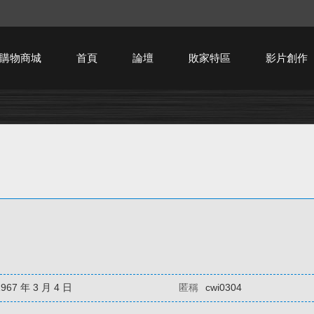
購物商城
首頁
論壇
敗家特區
影片創作
HTPC技術討論
1967 年 3 月 4 日
匿稱
cwi0304