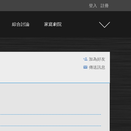
登入
註冊
綜合討論
家庭劇院
加為好友
傳送訊息