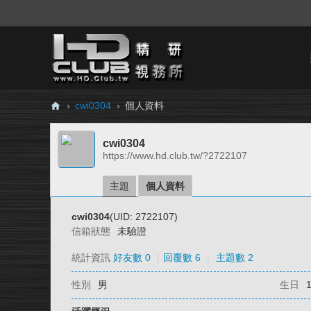
›
cwi0304
›
個人資料
H
cwi0304
D.
https://www.hd.club.tw/?2722107
Cl
ub
主題
個人資料
精
cwi0304
(UID: 2722107)
研
信箱狀態
未驗證
視
統計資訊
好友數 0
|
回覆數 6
|
主題數 2
務
性別
男
生日
所