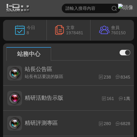
今日
文章
會員
8
1978481
760150
站務中心
站長公告區
站長有話要說的版區
238
8345
精研活動告示版
161
1萬
精研評測專區
280
6828