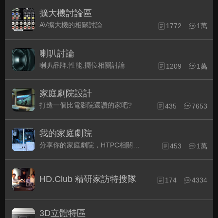
擴大機討論區
AV擴大機的相關討論
1772
1萬
喇叭討論
喇叭品牌.性能.擺位相關討論
1209
1萬
家庭劇院設計
打造一個比電影院還讚的家吧?
435
7653
我的家庭劇院
分享你的家庭劇院，HTPC相關配備的組裝經驗交流。
453
1萬
HD.Club 精研家訪特搜隊
174
4334
3D立體特區