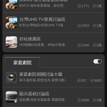
BS/CS 海外衛星報報，節目預約錄影提示
1771
1萬
台灣UHD TV發展討論區
針對台灣地區HD與UHD TV發展的現況討論
1053
1萬
好站推薦區
HD相關好站推薦，480p中級會員以上限定
2248
2萬
家庭劇院
家庭劇院相關討論大廳
舉凡遙控器.調音道具.展覽活動...有關家庭劇院不分類的相關討論都可在此發表。
937
9683
顯示器材討論區
投影機,投影布幕銀幕.電腦用螢幕、3D立體..等顯示設備討論
4098
4萬