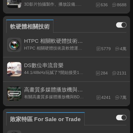
3D影片拍攝製作、播放設備..等相關討論
636
8688
軟硬體相關技術
HTPC 相關軟硬體技術及運用
HTPC 相關硬體技術及軟體運用與產品資訊
5779
4萬
DS數位串流音樂
44.1/48kHz玩膩了?開始接受192kHz/24bit 音樂的衝擊吧!
284
2131
高畫質多媒體播放機與BD討論區
有關高畫質多媒體播放機與BD相關討論區
4241
7萬
敗家特區 For Sale or Trade