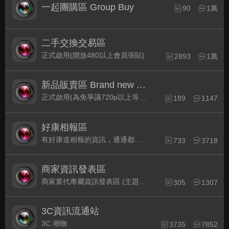
一起團購區 Group Buy
90
1萬
二手交換交易區
正式啟用(開放480以上會員張貼)
2893
1萬
新品販賣區 Brand new Plaza
正式啟用(為免爭議720p以上等級發表限定)
189
1147
好康相報區
有好康道相報的資訊，通通都集中在此
733
3718
商家資訊發表區
商家業代專屬資訊發表區 (主題30天後自動關閉)
305
1307
3C資訊流通站
3C 潮物
3735
7852