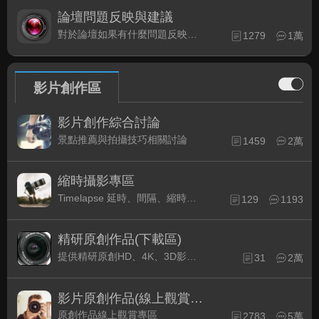
論壇問題反映與建議
對於論壇如果有什麼問題反映或是建議, 竭誠歡迎在這裡盡情發表
1279
1萬
影片創作區
影片創作綜合討論
景點推薦與拍攝技巧相關討論
1459
2萬
縮時攝影專區
Timelapse 延時、間隔、縮時攝影的軟硬體與拍攝技巧相關討論
129
1193
精研原創作品(下載區)
提供精研原創HD、4K、3D影片作品下載專區
31
2萬
影片原創作品(線上觀賞區)
原創作品線上觀賞專區
2783
5萬