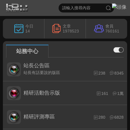
今日
文章
會員
14
1978523
760161
站務中心
站長公告區
站長有話要說的版區
238
8345
精研活動告示版
161
1萬
精研評測專區
280
6828