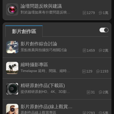
論壇問題反映與建議
對於論壇如果有什麼問題反映或是建議, 竭誠歡迎在這裡盡情發表
1279
1萬
影片創作區
影片創作綜合討論
景點推薦與拍攝技巧相關討論
1459
2萬
縮時攝影專區
Timelapse 延時、間隔、縮時攝影的軟硬體與拍攝技巧相關討論
129
1193
精研原創作品(下載區)
提供精研原創HD、4K、3D影片作品下載專區
31
2萬
影片原創作品(線上觀賞區)
原創作品線上觀賞專區
2783
5萬