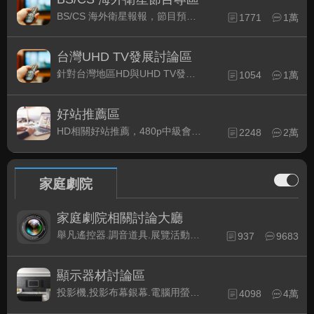
BS/CS 海外衛星報報，節目預約錄影提示
1771
1萬
台灣UHD TV發展討論區
針對台灣地區HD與UHD TV發展的現況討論
1054
1萬
好站推薦區
HD相關好站推薦，480p中級會員以上限定
2248
2萬
家庭劇院
家庭劇院相關討論大廳
舉凡遙控器.調音道具.展覽活動...有關家庭劇院不分類的相關討論都可在此發表。
937
9683
顯示器材討論區
投影機,投影布幕銀幕.電腦用螢幕、3D立體..等顯示設備討論
4098
4萬