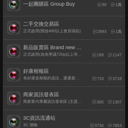
一起團購區 Group Buy
90
1萬
二手交換交易區
正式啟用(開放480以上會員張貼)
2893
1萬
新品販賣區 Brand new Plaza
正式啟用(為免爭議720p以上等級發表限定)
189
1147
好康相報區
有好康道相報的資訊，通通都集中在此
733
3718
商家資訊發表區
商家業代專屬資訊發表區 (主題30天後自動關閉)
305
1307
3C資訊流通站
3C 潮物
3736
7853