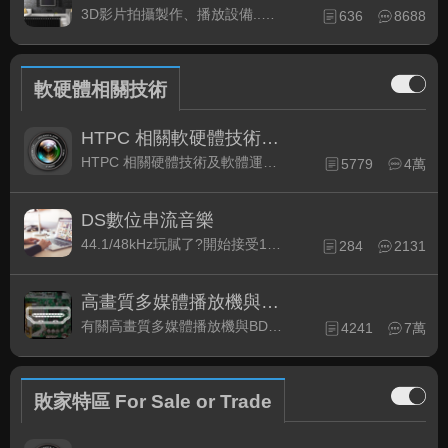
3D影片拍攝製作、播放設備..等相關討論
636
8688
軟硬體相關技術
HTPC 相關軟硬體技術及運用
HTPC 相關硬體技術及軟體運用與產品資訊
5779
4萬
DS數位串流音樂
44.1/48kHz玩膩了?開始接受192kHz/24bit 音樂的衝擊吧!
284
2131
高畫質多媒體播放機與BD討論區
有關高畫質多媒體播放機與BD相關討論區
4241
7萬
敗家特區 For Sale or Trade