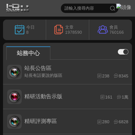
今日
文章
會員
8
1978590
760166
站務中心
站長公告區
站長有話要說的版區
238
8345
精研活動告示版
161
1萬
精研評測專區
280
6828