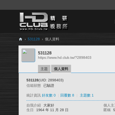
›
531128
›
個人資料
H
531128
D.
https://www.hd.club.tw/?2898403
Cl
ub
主題
個人資料
精
531128
(UID: 2898403)
研
信箱狀態
已驗證
視
統計資訊
好友數 0
|
回覆數 8
|
主題數 1
務
自我介紹
大家好
個人主
所
生日
1964 年 11 月 28 日
匿稱