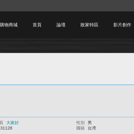
購物商城
首頁
論壇
敗家特區
影片創作
HTPC技術討論
頁
大家好
性別
男
531128
國籍
台湾