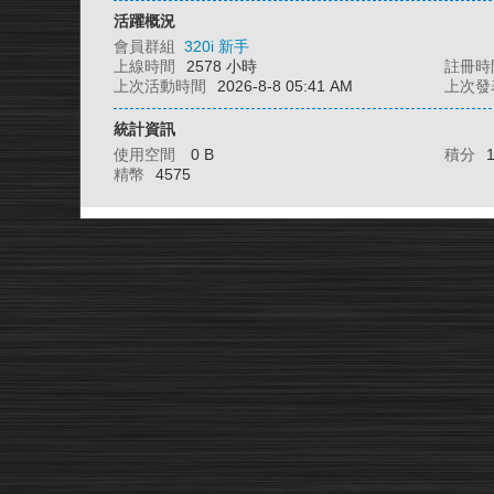
活躍概況
會員群組
320i 新手
上線時間
2578 小時
註冊時
上次活動時間
2026-8-8 05:41 AM
上次發
統計資訊
使用空間
0 B
積分
精幣
4575