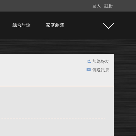
登入
註冊
綜合討論
家庭劇院
加為好友
傳送訊息