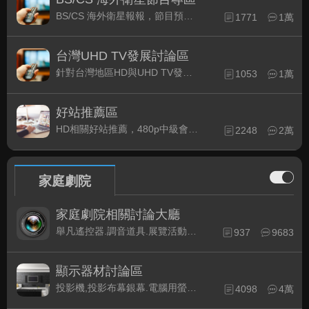
BS/CS 海外衛星報報，節目預約錄影提示
1771
1萬
台灣UHD TV發展討論區
針對台灣地區HD與UHD TV發展的現況討論
1053
1萬
好站推薦區
HD相關好站推薦，480p中級會員以上限定
2248
2萬
家庭劇院
家庭劇院相關討論大廳
舉凡遙控器.調音道具.展覽活動...有關家庭劇院不分類的相關討論都可在此發表。
937
9683
顯示器材討論區
投影機,投影布幕銀幕.電腦用螢幕、3D立體..等顯示設備討論
4098
4萬