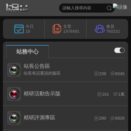
今日
文章
會員
18
1978491
760151
站務中心
站長公告區
站長有話要說的版區
238
8345
精研活動告示版
161
1萬
精研評測專區
280
6828