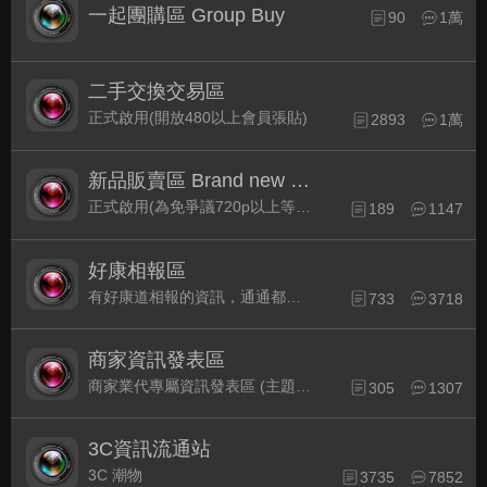
一起團購區 Group Buy
90
1萬
二手交換交易區
正式啟用(開放480以上會員張貼)
2893
1萬
新品販賣區 Brand new Plaza
正式啟用(為免爭議720p以上等級發表限定)
189
1147
好康相報區
有好康道相報的資訊，通通都集中在此
733
3718
商家資訊發表區
商家業代專屬資訊發表區 (主題30天後自動關閉)
305
1307
3C資訊流通站
3C 潮物
3735
7852