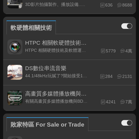
3D影片拍攝製作、播放設備..等相關討論
636
8688
軟硬體相關技術
HTPC 相關軟硬體技術及運用
HTPC 相關硬體技術及軟體運用與產品資訊
5779
4萬
DS數位串流音樂
44.1/48kHz玩膩了?開始接受192kHz/24bit 音樂的衝擊吧!
284
2131
高畫質多媒體播放機與BD討論區
有關高畫質多媒體播放機與BD相關討論區
4241
7萬
敗家特區 For Sale or Trade