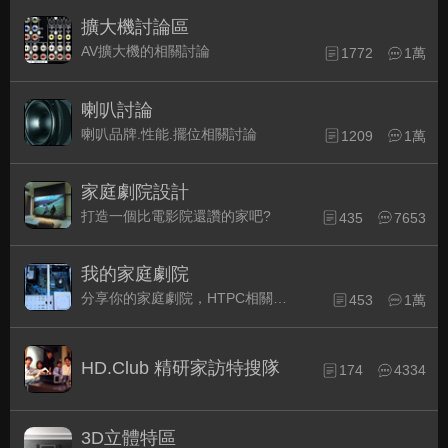
擴大機討論區
AV擴大機的相關討論
1772
1萬
喇叭討論
喇叭品牌.性能.擺位相關討論
1209
1萬
家庭劇院設計
打造一個比電影院還讚的家吧?
435
7653
我的家庭劇院
分享你的家庭劇院，HTPC相關配備的組裝經驗交流。
453
1萬
HD.Club 精研家訪特搜隊
174
4334
3D立體特區