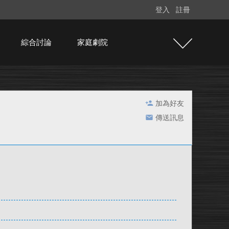
登入
註冊
綜合討論
家庭劇院
加為好友
傳送訊息