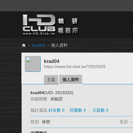
›
krad04
›
個人資料
H
krad04
D.
https://www.hd.club.tw/?2919325
Cl
ub
主題
個人資料
精
krad04
(UID: 2919325)
研
信箱狀態
未驗證
視
統計資訊
好友數 0
|
回覆數 4
|
主題數 0
務
性別
保密
生日
-
所