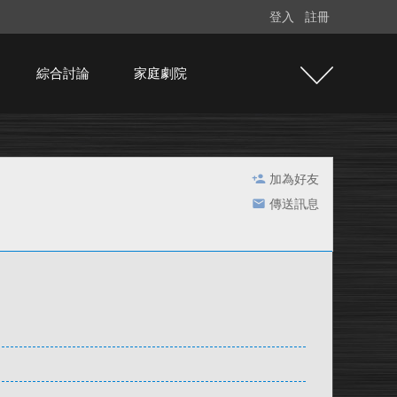
登入
註冊
綜合討論
家庭劇院
加為好友
傳送訊息