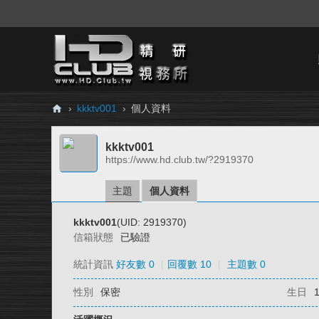
›
kkktv001
›
個人資料
H
kkktv001
D.
https://www.hd.club.tw/?2919370
Cl
ub
主題
個人資料
精
kkktv001
(UID: 2919370)
研
信箱狀態
已驗證
視
統計資訊
好友數 0
|
回覆數 10
|
主題數 0
務
性別
保密
生日
所