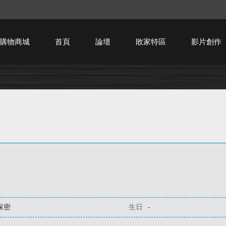
購物商城
首頁
論壇
敗家特區
影片創作
HTPC技術討論
保密
生日
-