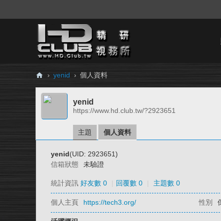
›
yenid
›
個人資料
H
yenid
D.
https://www.hd.club.tw/?2923651
Cl
ub
主題
個人資料
精
yenid
(UID: 2923651)
研
信箱狀態
未驗證
視
統計資訊
好友數 0
|
回覆數 0
|
主題數 0
務
個人主頁
https://tech3.org/
性別
所