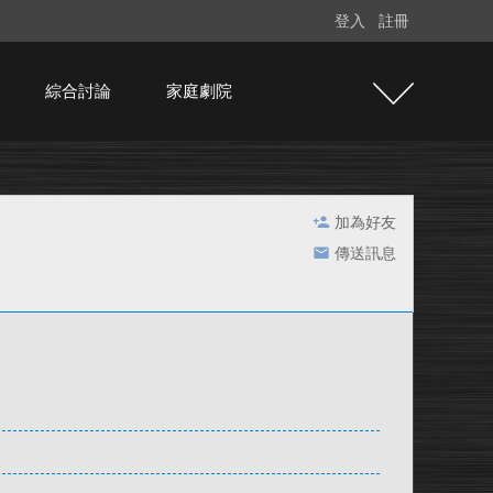
登入
註冊
綜合討論
家庭劇院
加為好友
傳送訊息