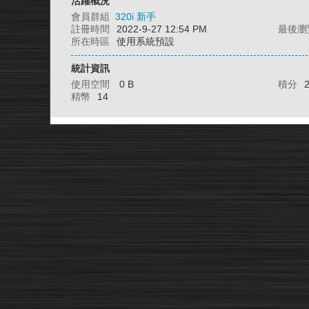
活躍概況
會員群組
320i 新手
註冊時間
2022-9-27 12:54 PM
最後瀏
所在時區
使用系統預設
統計資訊
使用空間
0 B
積分
精幣
14