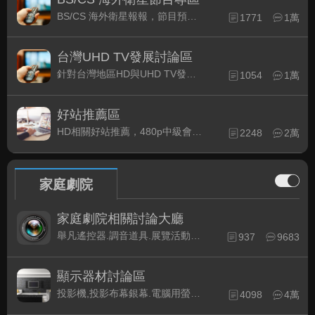
BS/CS 海外衛星報報，節目預約錄影提示
1771
1萬
台灣UHD TV發展討論區
針對台灣地區HD與UHD TV發展的現況討論
1054
1萬
好站推薦區
HD相關好站推薦，480p中級會員以上限定
2248
2萬
家庭劇院
家庭劇院相關討論大廳
舉凡遙控器.調音道具.展覽活動...有關家庭劇院不分類的相關討論都可在此發表。
937
9683
顯示器材討論區
投影機,投影布幕銀幕.電腦用螢幕、3D立體..等顯示設備討論
4098
4萬