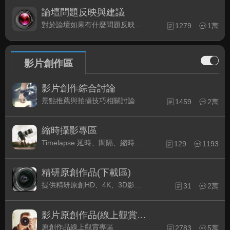
論壇問題反映與建議
對於論壇如果有什麼問題反映或是建議, 竭誠歡迎在這裡盡情發表
1279
1萬
影片創作區
影片創作綜合討論
景點推薦與拍攝技巧相關討論
1459
2萬
縮時攝影專區
Timelapse 延時、間隔、縮時攝影的軟硬體與拍攝技巧相關討論
129
1193
精研原創作品(下載區)
提供精研原創HD、4K、3D影片作品下載專區
31
2萬
影片原創作品(線上觀賞區)
原創作品線上觀賞專區
2783
5萬