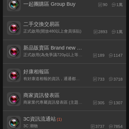
一起團購區 Group Buy
90
1萬
二手交換交易區
正式啟用(開放480以上會員張貼)
2893
1萬
新品販賣區 Brand new Plaza
正式啟用(為免爭議720p以上等級發表限定)
189
1147
好康相報區
有好康道相報的資訊，通通都集中在此
733
3718
商家資訊發表區
商家業代專屬資訊發表區 (主題30天後自動關閉)
305
1307
3C資訊流通站
(1)
3C 潮物
3737
7854