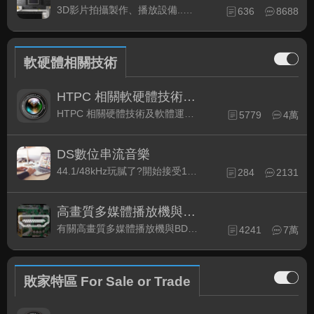
3D影片拍攝製作、播放設備..等相關討論
636
8688
軟硬體相關技術
HTPC 相關軟硬體技術及運用
HTPC 相關硬體技術及軟體運用與產品資訊
5779
4萬
DS數位串流音樂
44.1/48kHz玩膩了?開始接受192kHz/24bit 音樂的衝擊吧!
284
2131
高畫質多媒體播放機與BD討論區
有關高畫質多媒體播放機與BD相關討論區
4241
7萬
敗家特區 For Sale or Trade