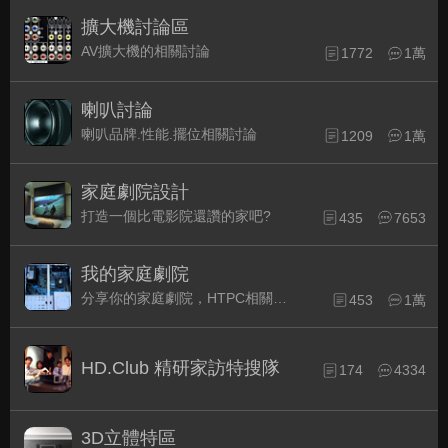
擴大機討論區
AV擴大機的相關討論
1772
1萬
喇叭討論
喇叭品牌.性能.擺位相關討論
1209
1萬
家庭劇院設計
打造一個比電影院還讚的家吧?
435
7653
我的家庭劇院
分享你的家庭劇院，HTPC相關配備的組裝經驗交流。
453
1萬
HD.Club 精研家訪特搜隊
174
4334
3D立體特區