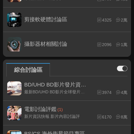
剪接軟硬體討論區
4325
2萬
攝影器材相關討論
2096
1萬
綜合討論區
BD/UHD BD影片發片資訊
(1)
最新BD/UHD BD影片全球發片速報
3974
4萬
電影討論評鑑
(1)
新片資訊快報.影片內容討論評
6170
8萬
BS/CS 海外衛星節目專區