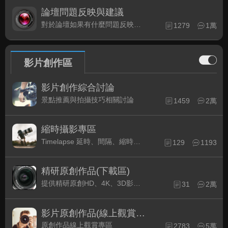
論壇問題反映與建議
對於論壇如果有什麼問題反映或是建議, 竭誠歡迎在這裡盡情發表
1279
1萬
影片創作區
影片創作綜合討論
景點推薦與拍攝技巧相關討論
1459
2萬
縮時攝影專區
Timelapse 延時、間隔、縮時攝影的軟硬體與拍攝技巧相關討論
129
1193
精研原創作品(下載區)
提供精研原創HD、4K、3D影片作品下載專區
31
2萬
影片原創作品(線上觀賞區)
原創作品線上觀賞專區
2783
5萬