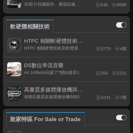
3D影片拍攝製作、播放設備..等相關討論
636
8688
軟硬體相關技術
HTPC 相關軟硬體技術及運用
HTPC 相關硬體技術及軟體運用與產品資訊
5779
4萬
DS數位串流音樂
44.1/48kHz玩膩了?開始接受192kHz/24bit 音樂的衝擊吧!
284
2131
高畫質多媒體播放機與BD討論區
有關高畫質多媒體播放機與BD相關討論區
4241
7萬
敗家特區 For Sale or Trade