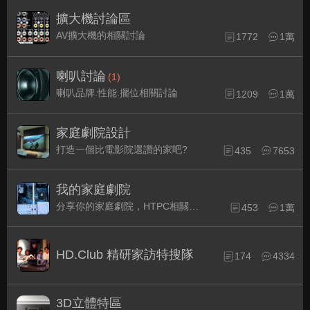
擴大機討論區
AV擴大機的相關討論
1772
1萬
喇叭討論
(1)
喇叭品牌.性能.擺位相關討論
1209
1萬
家庭劇院設計
打造一個比電影院還讚的家吧?
435
7653
我的家庭劇院
分享你的家庭劇院，HTPC相關配備的組裝經驗交流。
453
1萬
HD.Club 精研家訪特搜隊
174
4334
3D立體特區