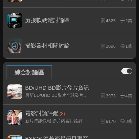
剪接軟硬體討論區
4325
2萬
攝影器材相關討論
2096
1萬
綜合討論區
BD/UHD BD影片發片資訊
最新BD/UHD BD影片全球發片速報
3973
4萬
電影討論評鑑
(8)
新片資訊快報.影片內容討論評
6170
8萬
BS/CS 海外衛星節目專區