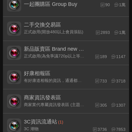
一起團購區 Group Buy
90
1萬
二手交換交易區
正式啟用(開放480以上會員張貼)
2893
1萬
新品販賣區 Brand new Plaza
正式啟用(為免爭議720p以上等級發表限定)
189
1147
好康相報區
有好康道相報的資訊，通通都集中在此
733
3718
商家資訊發表區
商家業代專屬資訊發表區 (主題30天後自動關閉)
305
1307
3C資訊流通站
(1)
3C 潮物
3736
7853