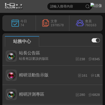
今日
文章
會員
74
1978578
760163
站務中心
站長公告區
站長有話要說的版區
238
8345
精研活動告示版
161
1萬
精研評測專區
280
6828