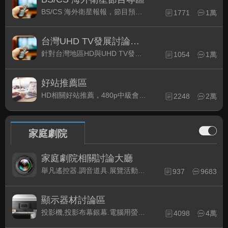
BS/CS 海外衛星報報，節目預約錄影提示
1771
1萬
台灣UHD TV發展討論區
(1)
針對台灣地區HD與UHD TV發展的現況討論
1054
1萬
好站推薦區
HD相關好站推薦，480p中級會員以上限定
2248
2萬
家庭劇院
家庭劇院相關討論大廳
舉凡遙控器.調音道具.展覽活動...有關家庭劇院不分類的相關討論都可在此發表。
937
9683
顯示器材討論區
投影機,投影布幕銀幕.電腦用螢幕、3D立體..等顯示設備討論
4098
4萬