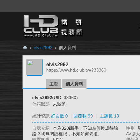
›
elvis2992
›
個人資料
H
elvis2992
D.
https://www.hd.club.tw/?33360
Cl
ub
主題
個人資料
精
elvis2992
(UID: 33360)
研
信箱狀態
未驗證
視
統計資訊
好友數 0
|
回覆數 99
|
主題數 13
務
自我介紹
本為320i新手，不知為何換成待驗
性別
所
證？均無閱讀權限，不知如何恢復。
AV擴
中置喇叭
B&W
超低音