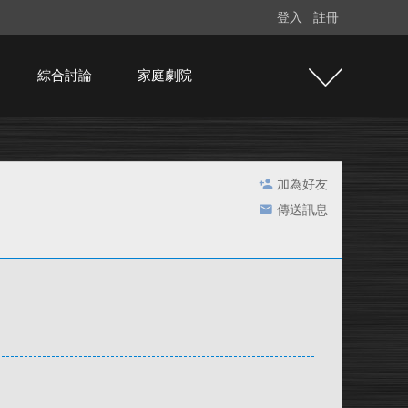
登入
註冊
綜合討論
家庭劇院
加為好友
傳送訊息