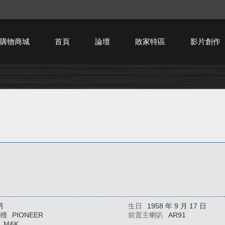
購物商城
首頁
論壇
敗家特區
影片創作
HTPC技術討論
男
生日
1958 年 9 月 17 日
大機
PIONEER
前置主喇叭
AR91
M&K