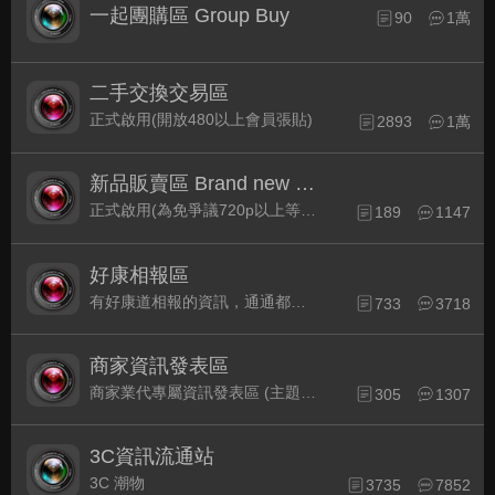
一起團購區 Group Buy
90
1萬
二手交換交易區
正式啟用(開放480以上會員張貼)
2893
1萬
新品販賣區 Brand new Plaza
正式啟用(為免爭議720p以上等級發表限定)
189
1147
好康相報區
有好康道相報的資訊，通通都集中在此
733
3718
商家資訊發表區
商家業代專屬資訊發表區 (主題30天後自動關閉)
305
1307
3C資訊流通站
3C 潮物
3735
7852