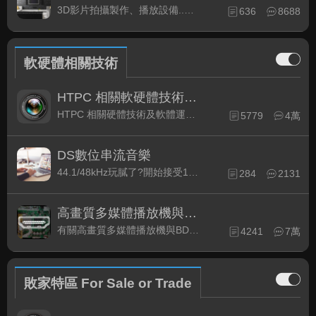
3D影片拍攝製作、播放設備..等相關討論
636
8688
軟硬體相關技術
HTPC 相關軟硬體技術及運用
HTPC 相關硬體技術及軟體運用與產品資訊
5779
4萬
DS數位串流音樂
44.1/48kHz玩膩了?開始接受192kHz/24bit 音樂的衝擊吧!
284
2131
高畫質多媒體播放機與BD討論區
有關高畫質多媒體播放機與BD相關討論區
4241
7萬
敗家特區 For Sale or Trade