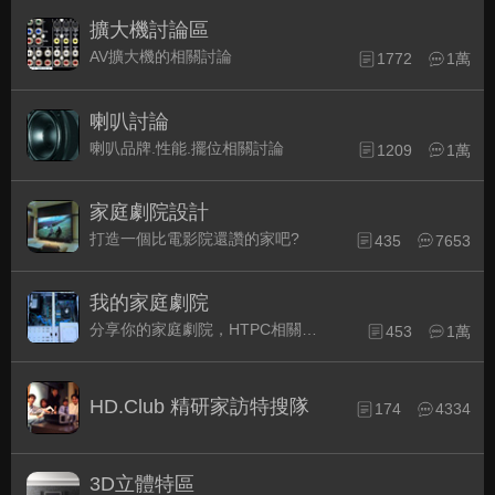
擴大機討論區
AV擴大機的相關討論
1772
1萬
喇叭討論
喇叭品牌.性能.擺位相關討論
1209
1萬
家庭劇院設計
打造一個比電影院還讚的家吧?
435
7653
我的家庭劇院
分享你的家庭劇院，HTPC相關配備的組裝經驗交流。
453
1萬
HD.Club 精研家訪特搜隊
174
4334
3D立體特區