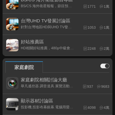
BS/CS 海外衛星報報，節目預約錄影提示
1771
1萬
台灣UHD TV發展討論區
針對台灣地區HD與UHD TV發展的現況討論
1053
1萬
好站推薦區
HD相關好站推薦，480p中級會員以上限定
2248
2萬
家庭劇院
家庭劇院相關討論大廳
舉凡遙控器.調音道具.展覽活動...有關家庭劇院不分類的相關討論都可在此發表。
937
9683
顯示器材討論區
投影機,投影布幕銀幕.電腦用螢幕、3D立體..等顯示設備討論
4098
4萬