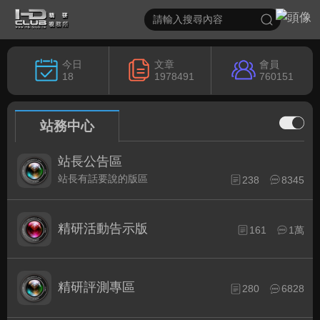
今日
文章
會員
18
1978491
760151
站務中心
站長公告區
站長有話要說的版區
238
8345
精研活動告示版
161
1萬
精研評測專區
280
6828