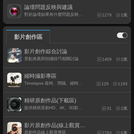
論壇問題反映與建議
對於論壇如果有什麼問題反映或是建議, 竭誠歡迎在這裡盡情發表
1279
1萬
影片創作區
影片創作綜合討論
景點推薦與拍攝技巧相關討論
1459
2萬
縮時攝影專區
Timelapse 延時、間隔、縮時攝影的軟硬體與拍攝技巧相關討論
129
1193
精研原創作品(下載區)
提供精研原創HD、4K、3D影片作品下載專區
31
2萬
影片原創作品(線上觀賞區)
原創作品線上觀賞專區
2783
5萬