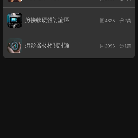
剪接軟硬體討論區
4325
2萬
攝影器材相關討論
2096
1萬
綜合討論區
BD/UHD BD影片發片資訊
最新BD/UHD BD影片全球發片速報
3973
4萬
電影討論評鑑
新片資訊快報.影片內容討論評
6169
8萬