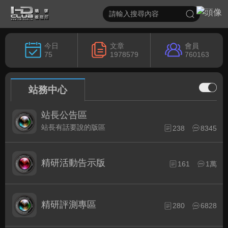
今日
文章
會員
75
1978579
760163
站務中心
站長公告區
站長有話要說的版區
238
8345
精研活動告示版
161
1萬
精研評測專區
280
6828