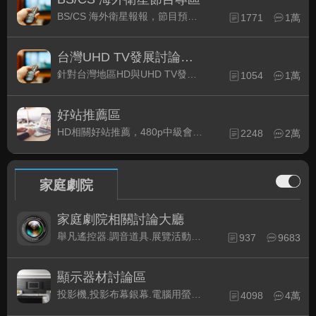
BS/CS 海外衛星報報，節目預約錄影提示
1771
1萬
台灣UHD TV發展討論區
(1)
針對台灣地區HD與UHD TV發展的現況討論
1054
1萬
好站推薦區
HD相關好站推薦，480p中級會員以上限定
2248
2萬
家庭劇院
家庭劇院相關討論大廳
舉凡遙控器.調音道具.展覽活動...有關家庭劇院不分類的相關討論都可在此發表。
937
9683
顯示器材討論區
投影機,投影布幕銀幕.電腦用螢幕、3D立體..等顯示設備討論
4098
4萬