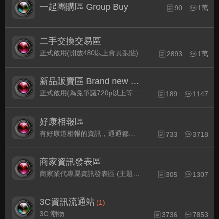
一起團購區 Group Buy
90
1萬
二手交換交易區
正式啟用(開放480以上會員張貼)
2893
1萬
新品販賣區 Brand new Plaza
正式啟用(為免爭議720p以上等級發表限定)
189
1147
好康相報區
有好康道相報的資訊，通通都集中在此
733
3718
商家資訊發表區
商家業代專屬資訊發表區 (主題30天後自動關閉)
305
1307
3C資訊流通站
(1)
3C 潮物
3736
7853