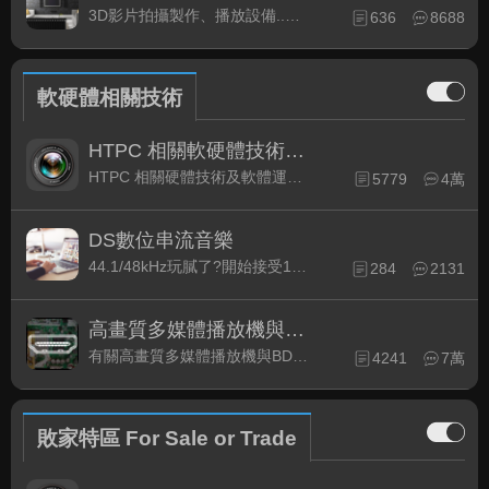
3D影片拍攝製作、播放設備..等相關討論
636
8688
軟硬體相關技術
HTPC 相關軟硬體技術及運用
HTPC 相關硬體技術及軟體運用與產品資訊
5779
4萬
DS數位串流音樂
44.1/48kHz玩膩了?開始接受192kHz/24bit 音樂的衝擊吧!
284
2131
高畫質多媒體播放機與BD討論區
有關高畫質多媒體播放機與BD相關討論區
4241
7萬
敗家特區 For Sale or Trade