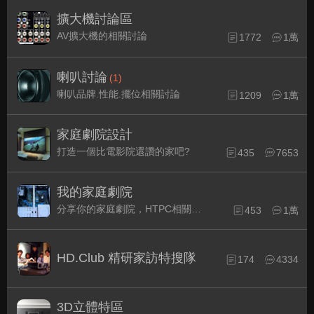
擴大機討論區
AV擴大機的相關討論
1772
1萬
喇叭討論
(1)
喇叭品牌.性能.擺位相關討論
1209
1萬
家庭劇院設計
打造一個比電影院還讚的家吧?
435
7653
我的家庭劇院
分享你的家庭劇院，HTPC相關配備的組裝經驗交流。
453
1萬
HD.Club 精研家訪特搜隊
174
4334
3D立體特區