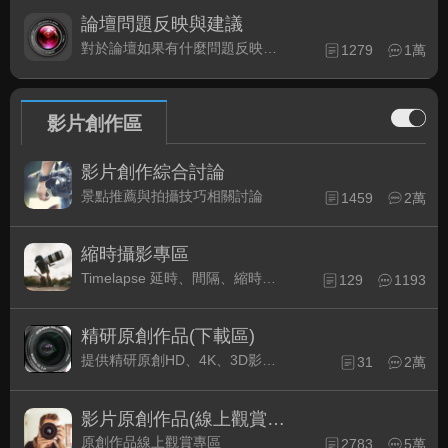
論壇問題反映與建議
對於論壇如果有什麼問題反映或是建議, 竭誠歡迎在這裡盡情發表
1279
1萬
影片創作區
影片創作綜合討論
景點推薦與拍攝技巧相關討論
1459
2萬
縮時攝影專區
Timelapse 延時、間隔、縮時攝影的軟硬體與拍攝技巧相關討論
129
1193
精研原創作品(下載區)
提供精研原創HD、4K、3D影片作品下載專區
31
2萬
影片原創作品(線上觀賞區)
原創作品線上觀賞專區
2783
5萬