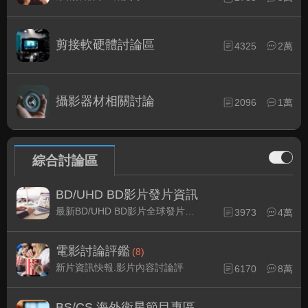
剪接軟硬體討論區
4325
2萬
攝影器材相關討論
2096
1萬
綜合討論區
BD/UHD BD影片發片資訊
最新BD/UHD BD影片全球發片速報
3973
4萬
電影討論評鑑
(8)
新片資訊快報.影片內容討論評
6170
8萬
BS/CS 海外衛星節目專區