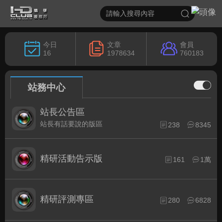
今日
文章
會員
16
1978634
760183
站務中心
站長公告區
站長有話要說的版區
238
8345
精研活動告示版
161
1萬
精研評測專區
280
6828