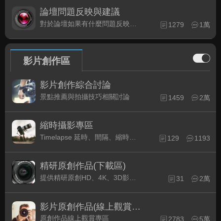
論壇問題反映與建議
對於論壇如果有什麼問題反映或是建議, 竭誠歡迎在這裡盡情發表
1279
1萬
影片創作區
影片創作綜合討論
景點推薦與拍攝技巧相關討論
1459
2萬
縮時攝影專區
Timelapse 延時、間隔、縮時攝影的軟硬體與拍攝技巧相關討論
129
1193
精研原創作品(下載區)
提供精研原創HD、4K、3D影片作品下載專區
31
2萬
影片原創作品(線上觀賞區)
原創作品線上觀賞專區
2783
5萬