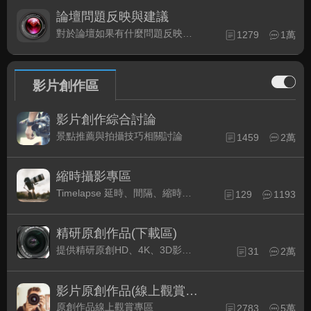
論壇問題反映與建議
對於論壇如果有什麼問題反映或是建議, 竭誠歡迎在這裡盡情發表
1279
1萬
影片創作區
影片創作綜合討論
景點推薦與拍攝技巧相關討論
1459
2萬
縮時攝影專區
Timelapse 延時、間隔、縮時攝影的軟硬體與拍攝技巧相關討論
129
1193
精研原創作品(下載區)
提供精研原創HD、4K、3D影片作品下載專區
31
2萬
影片原創作品(線上觀賞區)
原創作品線上觀賞專區
2783
5萬