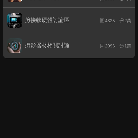
剪接軟硬體討論區
4325
2萬
攝影器材相關討論
2096
1萬
綜合討論區
BD/UHD BD影片發片資訊
最新BD/UHD BD影片全球發片速報
3973
4萬
電影討論評鑑
(8)
新片資訊快報.影片內容討論評
6170
8萬