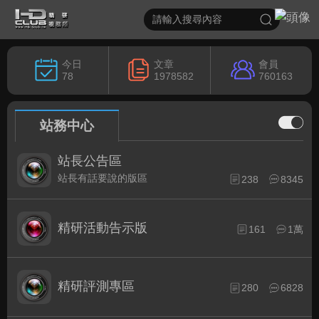
今日
文章
會員
78
1978582
760163
站務中心
站長公告區
站長有話要說的版區
238
8345
精研活動告示版
161
1萬
精研評測專區
280
6828