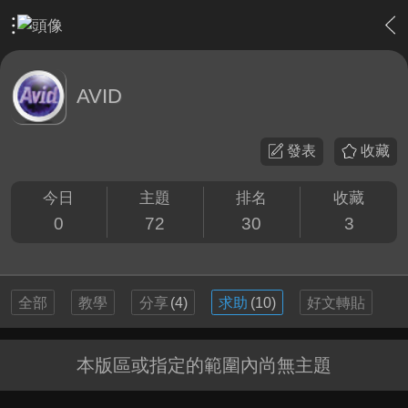
›
影片創作區
›
剪接軟硬體討論區
›
AVID
AVID
發表
收藏
今日
主題
排名
收藏
0
72
30
3
全部
教學
分享
(4)
求助
(10)
好文轉貼
本版區或指定的範圍內尚無主題