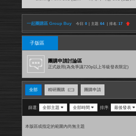
視
務
所
一起團購區 Group Buy
今日:
0
|
主題:
64
|
排名:
17
子版區
團購申請討論區
正式啟用(為免爭議720p以上等級發表限定)
全部
精研團購
團購申請
58
篩選:
全部主題
全部時間
排序:
最後發表
本版區或指定的範圍內尚無主題