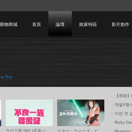
購物商城
首頁
論壇
敗家特區
影片創作
HTPC技術討論
p Buy
【求助】Lit
재벌X형사 
이런 엿 
Ricky G
ラヴ上等 S02 (不良一族尋愛記 第二季) Net
スター・ウォーズ：ビジョンズ／九人目のジ
Muertos