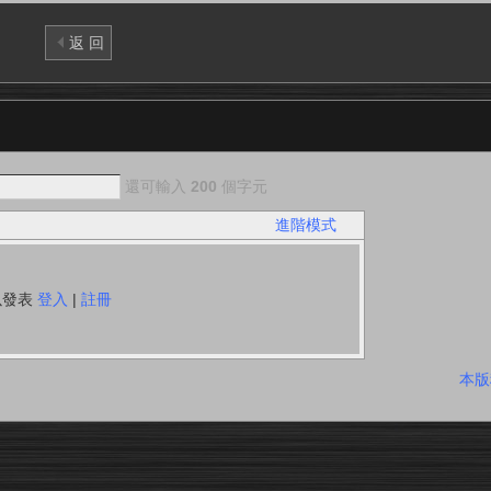
返 回
還可輸入
200
個字元
進階模式
以發表
登入
|
註冊
本版