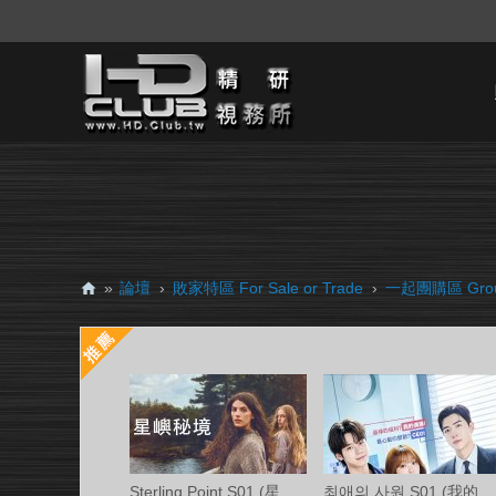
»
論壇
›
敗家特區 For Sale or Trade
›
一起團購區 Grou
H
D.
Cl
ub
精
研
Sterling Point S01 (星嶼秘境 第一季) Ama
최애의 사원 S01 (我的偶像總裁 第一季) 中