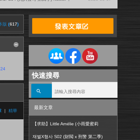
本版
(
617
)
624
快速搜尋
最新文章
章
|
精華
【求助】Little Amélie (小雨愛蜜莉
재벌X형사 S02 (財閥 x 刑警 第二季)