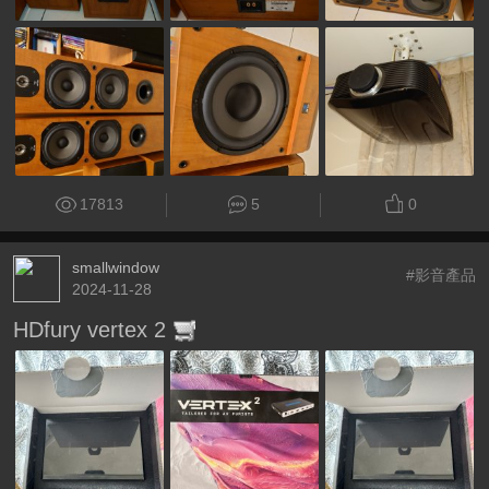
17813
5
0
smallwindow
#影音產品
2024-11-28
HDfury vertex 2