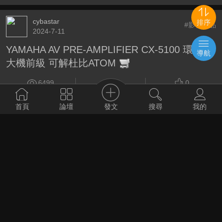
cybastar
排序
#影音產品
2024-7-11
YAMAHA AV PRE-AMPLIFIER CX-5100 環繞擴
導航
大機前級 可解杜比ATOM
6499
4
0
發文
首頁
論壇
搜尋
我的
survivoryu
#影音產品
2024-11-7
ZIDOO UHD3000