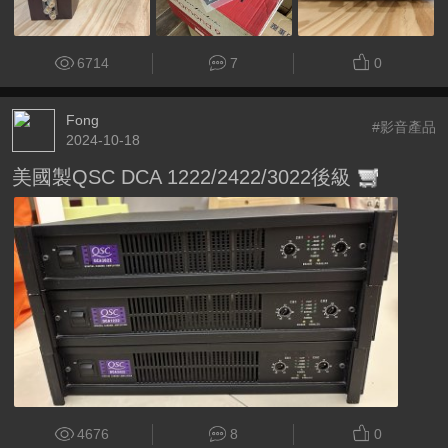
6714
7
0
Fong
#影音產品
2024-10-18
美國製QSC DCA 1222/2422/3022後級
4676
8
0