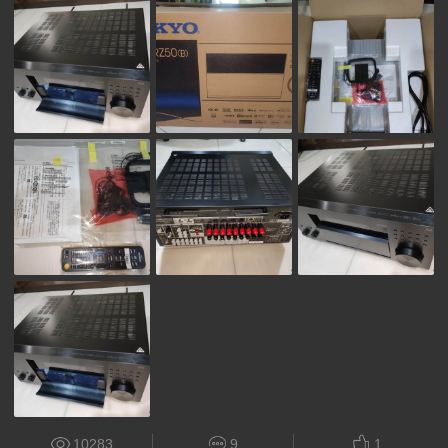
10283
9
1