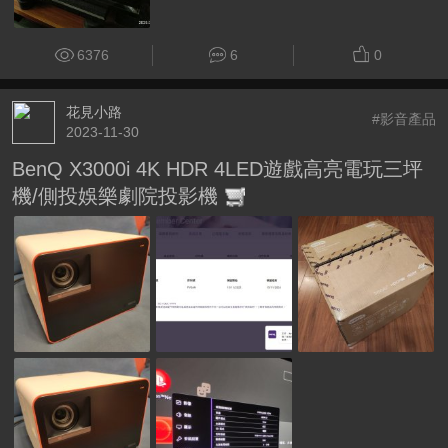
6376
6
0
花見小路
#影音產品
2023-11-30
BenQ X3000i 4K HDR 4LED遊戲高亮電玩三坪
機/側投娛樂劇院投影機