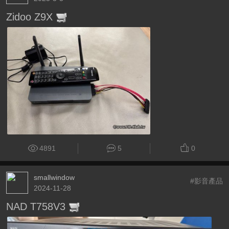
Zidoo Z9X
4891
5
0
smallwindow
#影音產品
2024-11-28
NAD T758V3