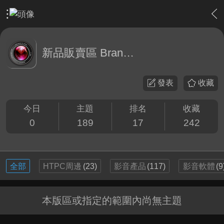
›
敗家特區 For Sale or Trade
›
新品販賣區 Brand new Plaz
新品販賣區 Brand new Plaza
發表
收藏
今日
主題
排名
收藏
0
189
17
242
全部
HTPC周邊
(23)
影音產品
(117)
影音軟體
(9
本版區或指定的範圍內尚無主題