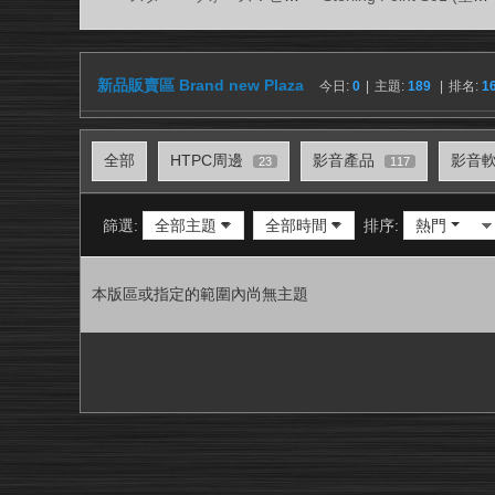
視
務
所
新品販賣區 Brand new Plaza
今日:
0
|
主題:
189
|
排名:
1
全部
HTPC周邊
影音產品
影音
23
117
篩選:
全部主題
全部時間
排序:
熱門
本版區或指定的範圍內尚無主題