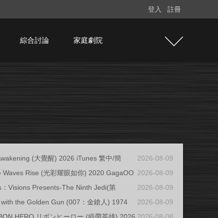
登入
註冊
綜合討論
家庭劇院
 Awakening (大覺醒) 2026 iTunes 繁中/簡
2026-08-09
e Waves Rise (光彩耀眼如你) 2020 GagaOO
2026-08-09
s：Visions Presents-The Ninth Jedi(第
2026-08-09
 with the Golden Gun (007：金鎗人) 1974
2026-08-09
BBON HERO リボンヒーロー (緞帶英雄) 2026
2026-08-08