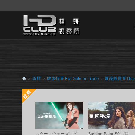
»
論壇
›
敗家特區 For Sale or Trade
›
新品販賣區 Brand
H
D.
Cl
ub
精
研
スター・ウォーズ：ビジョンズ／九人目のジ
Sterling Point S01 (星嶼秘境 第一季) Ama