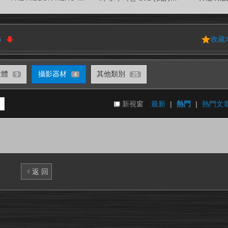
收藏
6
軟體
攝影器材
其他類別
9
4
25
新視窗
最新
|
熱門
|
熱門文
返 回