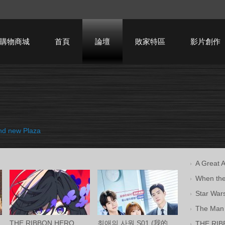
購物商城
首頁
論壇
敗家特區
影片創作
HTPC技術討論
 new Plaza
A Great
When th
Star War
The Man
THE RIBBON HERO リボンヒーロー (緞帶英雄
최애의 사원 S01 (我的偶像總裁 第一季) 中
THE RI