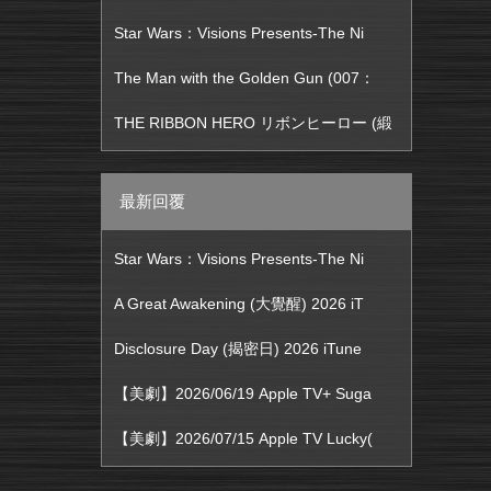
Star Wars：Visions Presents-The Ni
The Man with the Golden Gun (007：
THE RIBBON HERO リボンヒーロー (緞
最新回覆
Star Wars：Visions Presents-The Ni
A Great Awakening (大覺醒) 2026 iT
Disclosure Day (揭密日) 2026 iTune
【美劇】2026/06/19 Apple TV+ Suga
【美劇】2026/07/15 Apple TV Lucky(