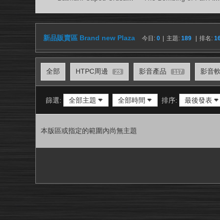
視
務
所
新品販賣區 Brand new Plaza
今日:
0
|
主題:
189
|
排名:
1
全部
HTPC周邊
影音產品
影音
23
117
篩選:
全部主題
全部時間
排序:
最後發表
本版區或指定的範圍內尚無主題