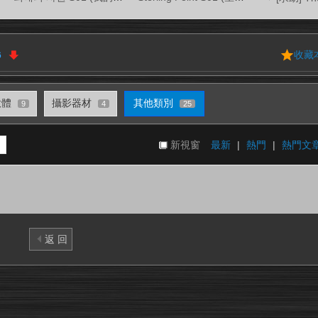
收藏
6
軟體
攝影器材
其他類別
9
4
25
新視窗
最新
|
熱門
|
熱門文
返 回