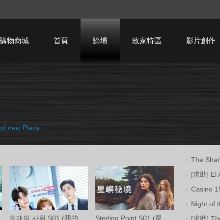
購物商城
首頁
論壇
敗家特區
影片創作
HTPC技術討論
 new Plaza
The Sh
[求助] El 
Casino 
Night o
최애의 사원 S01 (我的偶像總裁 第一季) 中
Sterling Point S01 (星嶼秘境 第一季) Ama
[求助] T