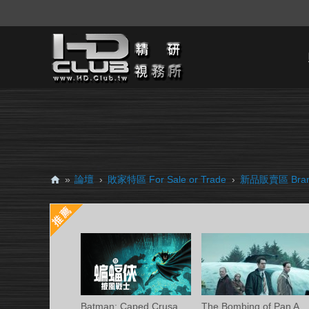
»
論壇
›
敗家特區 For Sale or Trade
›
新品販賣區 Brand
H
D.
Cl
ub
精
研
Batman: Caped Crusader S02 (蝙蝠俠披風戰
The Bombing of Pan Am 103 S01 (洛克比空