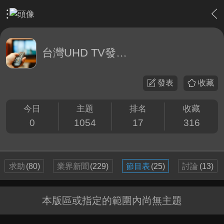
›
綜合討論區
›
台灣UHD TV發展討論區
台灣UHD TV發展討論區
發表
收藏
今日
主題
排名
收藏
0
1054
17
316
求助
(80)
業界新聞
(229)
節目表
(25)
討論
(13)
本版區或指定的範圍內尚無主題