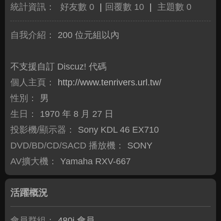
統計資訊：
好友數 0
|
回覆數 10
|
主題數 0
自我介紹：
200 位元組以內
不支援自訂 Discuz! 代碼
個人主頁：
http://www.tenrivers.url.tw/
性別：
男
生日：
1970 年 8 月 27 日
投影機/顯示器：
Sony KDL 46 EX710
DVD/BD/CD/SACD 播放機：
SONY
AV擴大機：
Yamaha RXV-667
活躍概況
會員群組：
480i 會員