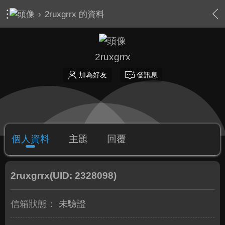
›
2ruxgrrx 的資料
2ruxgrrx
加為好友
發訊息
個人資料
主題
回覆
2ruxgrrx
(UID: 2328098)
信箱狀態：
未驗證