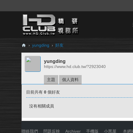
›
yungding
›
好友
H
yungding
D.
https://www.hd.club.tw/?2923040
Cl
ub
主題
個人資料
精
目前共有
0
個好友
研
視
沒有相關成員
務
所
聯絡我們
|
問題反映
|
Archiver
|
手機版
|
小黑屋
|
本網