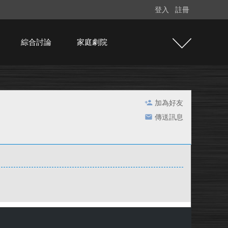
登入
註冊
綜合討論
家庭劇院
加為好友
傳送訊息