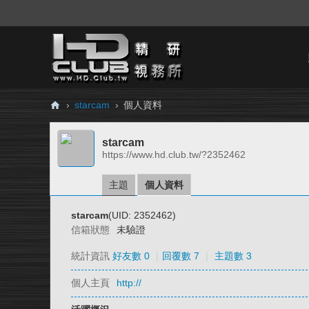
›
starcam
›
個人資料
H
starcam
D.
https://www.hd.club.tw/?2352462
Cl
ub
主題
個人資料
精
starcam
(UID: 2352462)
研
信箱狀態
未驗證
視
統計資訊
好友數 0
|
回覆數 7
|
主題數 3
務
個人主頁
http://
所