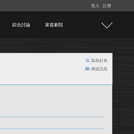
登入
註冊
綜合討論
家庭劇院
加為好友
傳送訊息