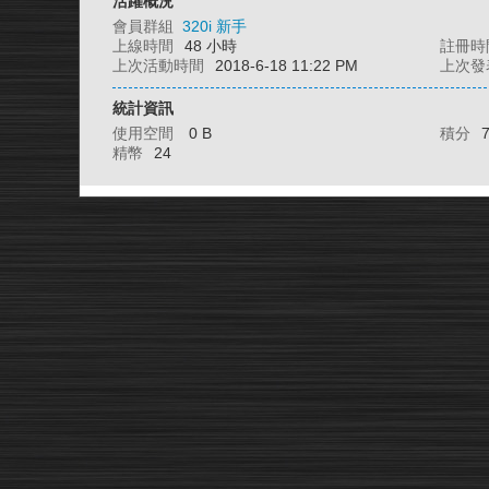
活躍概況
會員群組
320i 新手
上線時間
48 小時
註冊時
上次活動時間
2018-6-18 11:22 PM
上次發
統計資訊
使用空間
0 B
積分
精幣
24