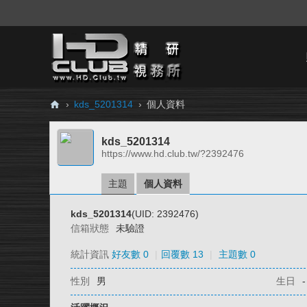
›
kds_5201314
›
個人資料
H
kds_5201314
D.
https://www.hd.club.tw/?2392476
Cl
ub
主題
個人資料
精
kds_5201314
(UID: 2392476)
研
信箱狀態
未驗證
視
統計資訊
好友數 0
|
回覆數 13
|
主題數 0
務
性別
男
生日
-
所