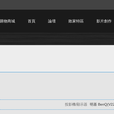
購物商城
首頁
論壇
敗家特區
影片創作
HTPC技術討論
投影機/顯示器
明基 BenQ(V22