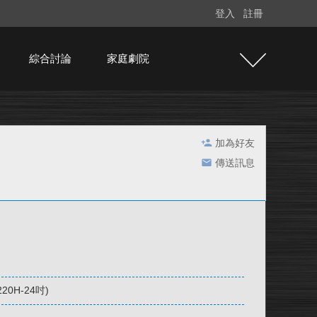
登入
註冊
綜合討論
家庭劇院
加為好友
傳送訊息
20H-24吋)